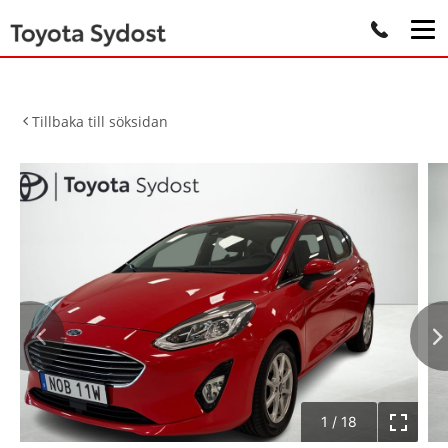
Tillbaka till söksidan
1
/
18