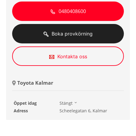
0480408600
Boka provkörning
Kontakta oss
Toyota Kalmar
Öppet idag
Stängt
Måndag
08:00 - 17:00
Adress
Scheelegatan 6, Kalmar
Tisdag
08:00 - 17:00
Onsdag
08:00 - 17:00
Torsdag
08:00 - 17:00
Fredag
08:00 - 17:00