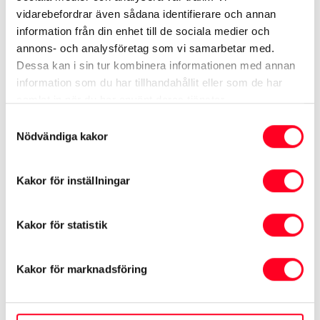
Fiesta
vidarebefordrar även sådana identifierare och annan
information från din enhet till de sociala medier och
Växellåda
annons- och analysföretag som vi samarbetar med.
Manuell
Dessa kan i sin tur kombinera informationen med annan
information som du har tillhandahållit eller som de har
samlat in när du har använt deras tjänster.
Informationen hämtas från Transportstyrelsen och
Samtyckesval
tillverkaren
Nödvändiga kakor
Kakor för inställningar
Visa mer
Kakor för statistik
Finansiering
Kakor för marknadsföring
Kontantinsats