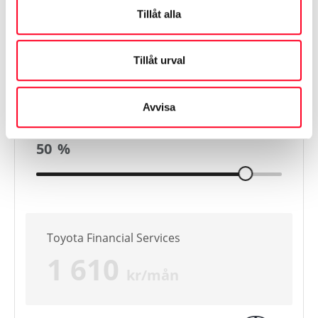
23 960
kr
Tillåt alla
Tillåt urval
Avbetalning
36
mån
Avvisa
Restskuld*
50
%
Toyota Financial Services
1 610
kr/mån