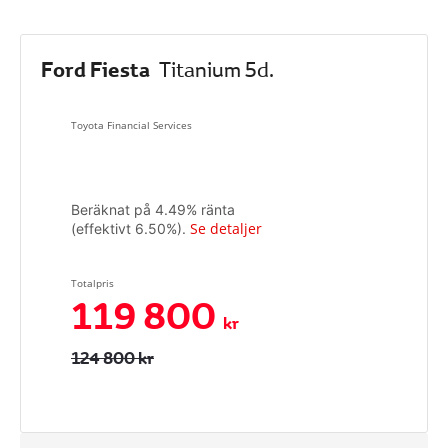
Ford Fiesta
Titanium 5d.
Toyota Financial Services
Beräknat på
4.49
% ränta
Se detaljer
(effektivt
6.50
%).
Totalpris
119 800
kr
124 800 kr