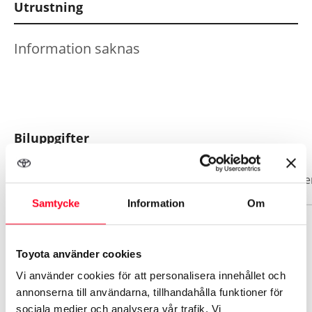
Utrustning
Lördag
Stängt
Information saknas
Biluppgifter
Basuppgifter
Funktioner
Interiör
Exteriör
Säke
Samtycke
Information
Om
Märke
Ford
Toyota använder cookies
Vi använder cookies för att personalisera innehållet och
annonserna till användarna, tillhandahålla funktioner för
Modell
sociala medier och analysera vår trafik. Vi