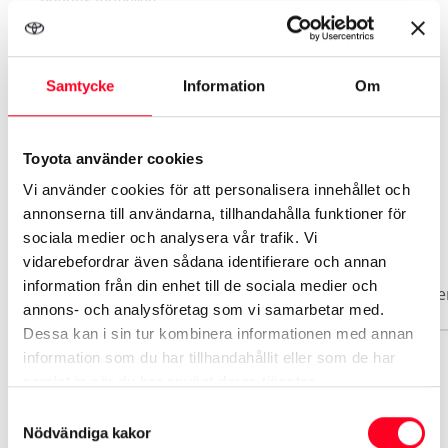
Samtycke
Information
Om
Se mer utrustning
Toyota använder cookies
Vi använder cookies för att personalisera innehållet och
annonserna till användarna, tillhandahålla funktioner för
Biluppgifter
sociala medier och analysera vår trafik. Vi
vidarebefordrar även sådana identifierare och annan
information från din enhet till de sociala medier och
Basuppgifter
Funktioner
Interiör
Exteriör
Säke
annons- och analysföretag som vi samarbetar med.
Dessa kan i sin tur kombinera informationen med annan
information som du har tillhandahållit eller som de har
Märke
samlat in när du har använt deras tjänster.
Toyota
Samtyckesval
Nödvändiga kakor