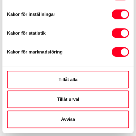
Modell
bZ4X
Kakor för inställningar
Växellåda
Kakor för statistik
Automat
Kakor för marknadsföring
Informationen hämtas från Transportstyrelsen och
tillverkaren
Tillåt alla
Visa mer
Tillåt urval
Avvisa
Finansiering