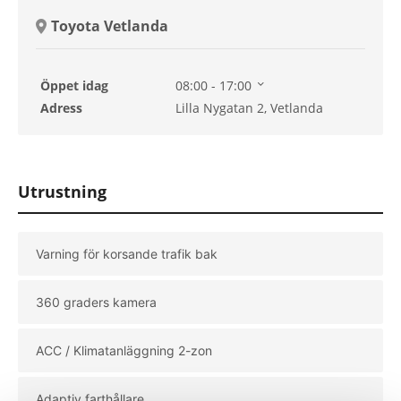
Toyota Vetlanda
Öppet idag
08:00 - 17:00
Tisdag
08:00 - 17:00
Adress
Lilla Nygatan 2, Vetlanda
Onsdag
08:00 - 17:00
Torsdag
08:00 - 17:00
Fredag
08:00 - 17:00
Lördag
Stängt
Utrustning
Söndag
Stängt
Varning för korsande trafik bak
360 graders kamera
ACC / Klimatanläggning 2-zon
Adaptiv farthållare