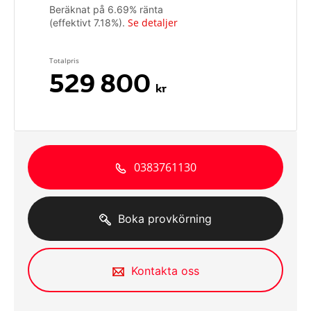
Beräknat på
6.69
% ränta
Se detaljer
(effektivt
7.18
%).
Totalpris
529 800
kr
0383761130
Boka provkörning
Kontakta oss