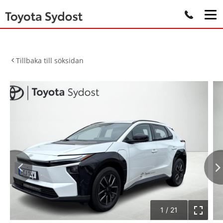
Tillbaka till söksidan
1
/
21