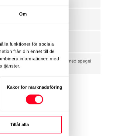
Om
a
Bromsljus LED
Panoramasoltak
ålla funktioner för sociala
tion från din enhet till de
kombinera informationen med
am
Solskydd förarsida med spegel
 tjänster.
Kakor för marknadsföring
Tillåt alla