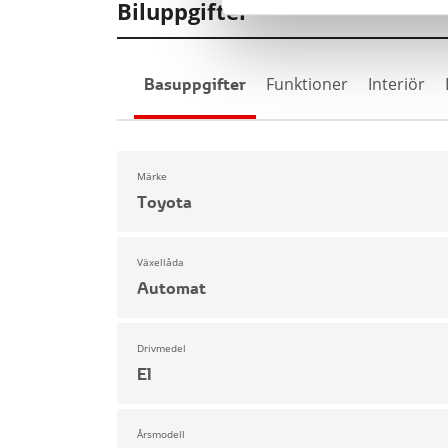
Biluppgifter
Basuppgifter
Funktioner
Interiör
Märke
Toyota
Växellåda
Automat
Drivmedel
El
Årsmodell