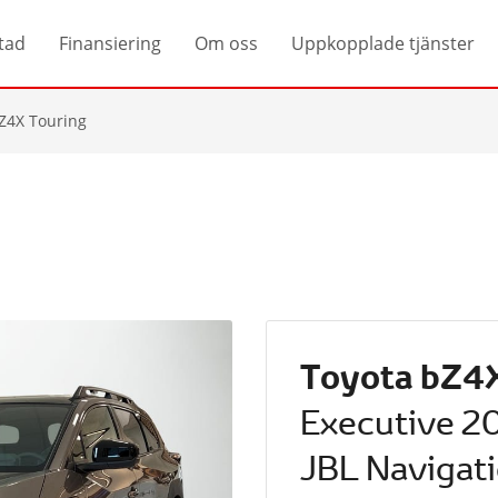
tad
Finansiering
Om oss
Uppkopplade tjänster
Z4X Touring
Toyota bZ4
Executive 2
JBL Navigat