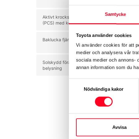
inv
Samtycke
Aktivt krockskyddssystem
Vin
(PCS) med korsningsassistans
Toyota använder cookies
Baklucka fjärrstyrd med nyckel
Var
Vi använder cookies för att p
däc
medier och analysera vår traf
sociala medier och annons- 
Solskydd förarsida med
Arm
annan information som du har 
belysning
Samtyckesval
Nödvändiga kakor
Avvisa