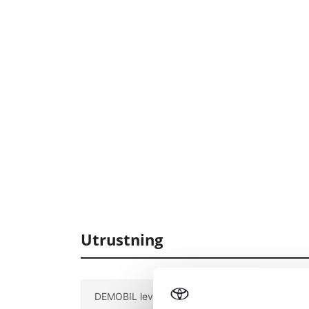
Utrustning
DEMOBIL leverans efter ök.
Stä