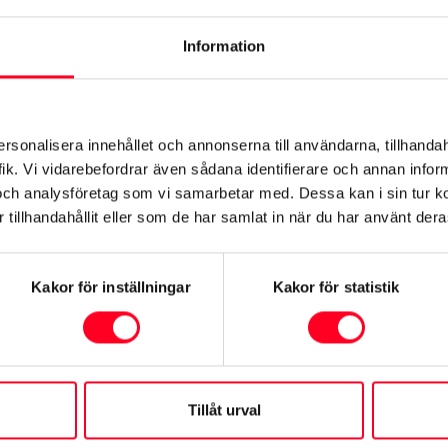
ändiga dörrhandtag fram
höj- och sänkbart
Information
druta, eluppvärmd
Läslampor passagerare andr
sätesraden, LED
ningssystem för lågt
Insynsskydd
ersonalisera innehållet och annonserna till användarna, tillhandah
ktryck (TPWS)
ik. Vi vidarebefordrar även sådana identifierare och annan informa
och analysföretag som vi samarbetar med. Dessa kan i sin tur 
stöd i bakdörrarna
Armstöd på konsolboxen fr
tillhandahållit eller som de har samlat in när du har använt deras
Kakor för inställningar
Kakor för statistik
Se mer utrustning
Tillåt urval