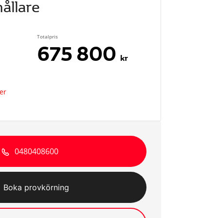
ållare
Totalpris
675 800
kr
er
0480408600
Boka provkörning