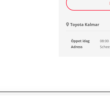
Toyota Kalmar
Öppet idag
08:00 
Freda
Adress
Schee
Lörda
Sönd
Månd
Tisda
Onsd
mningsbelysning vid
Passagerarsäte fram elektris