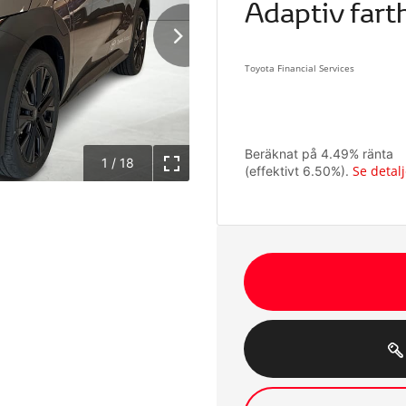
Adaptiv farth
Toyota Financial Services
Beräknat på
4.49
% ränta
1
/
18
Se detalj
(effektivt
6.50
%).