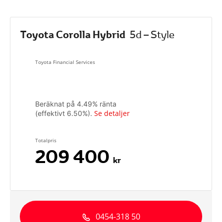
Toyota Corolla Hybrid
5d – Style
Toyota Financial Services
Beräknat på
4.49
% ränta
Se detaljer
(effektivt
6.50
%).
Totalpris
209 400
kr
0454-318 50