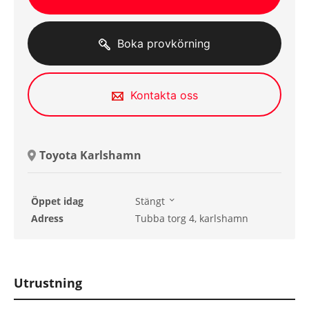
Boka provkörning
Kontakta oss
Toyota Karlshamn
Öppet idag
Stängt
Söndag
Stängt
Adress
Tubba torg 4, karlshamn
Måndag
08:00 - 17:00
Tisdag
08:00 - 17:00
Onsdag
08:00 - 17:00
Torsdag
08:00 - 17:00
Utrustning
Fredag
08:00 - 17:00