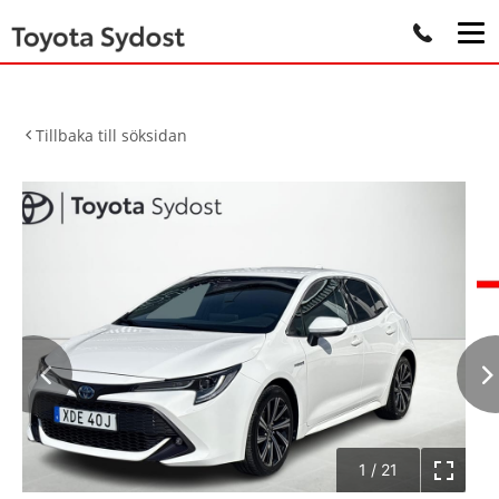
Tillbaka till söksidan
1
/
21