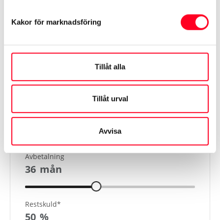
Visa mer
Kakor för marknadsföring
Tillåt alla
Finansiering
Tillåt urval
Kontantinsats
41 880
kr
Avvisa
Avbetalning
36
mån
Restskuld*
50
%