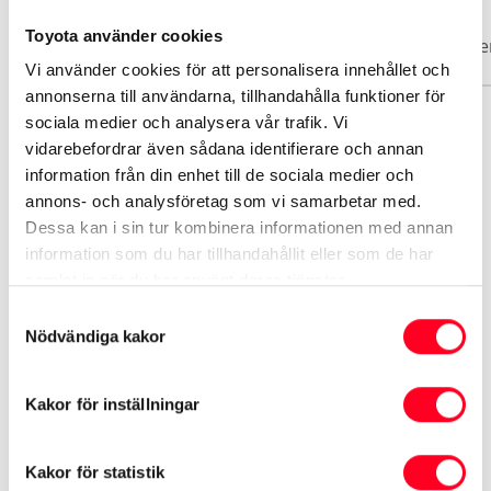
Toyota använder cookies
Basuppgifter
Funktioner
Interiör
Exteriör
Säke
Vi använder cookies för att personalisera innehållet och
annonserna till användarna, tillhandahålla funktioner för
sociala medier och analysera vår trafik. Vi
Märke
vidarebefordrar även sådana identifierare och annan
Toyota
information från din enhet till de sociala medier och
annons- och analysföretag som vi samarbetar med.
Dessa kan i sin tur kombinera informationen med annan
Modell
information som du har tillhandahållit eller som de har
Corolla
samlat in när du har använt deras tjänster.
Samtyckesval
Växellåda
Nödvändiga kakor
Automat
Kakor för inställningar
Informationen hämtas från Transportstyrelsen och
tillverkaren
Kakor för statistik