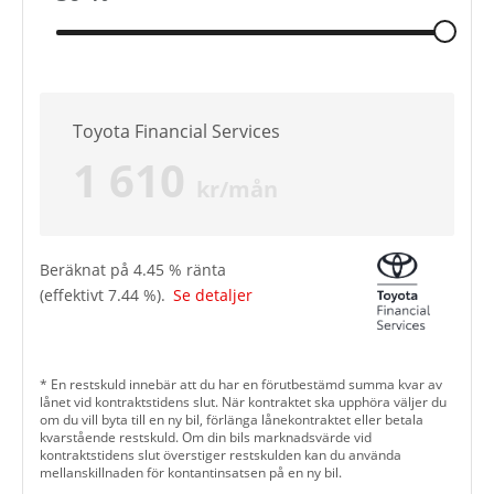
Toyota Financial Services
1 610
kr/mån
Beräknat på
4.45
% ränta
(effektivt
7.44
%).
Se detaljer
* En restskuld innebär att du har en förutbestämd summa kvar av
lånet vid kontraktstidens slut. När kontraktet ska upphöra väljer du
om du vill byta till en ny bil, förlänga lånekontraktet eller betala
kvarstående restskuld. Om din bils marknadsvärde vid
kontraktstidens slut överstiger restskulden kan du använda
mellanskillnaden för kontantinsatsen på en ny bil.