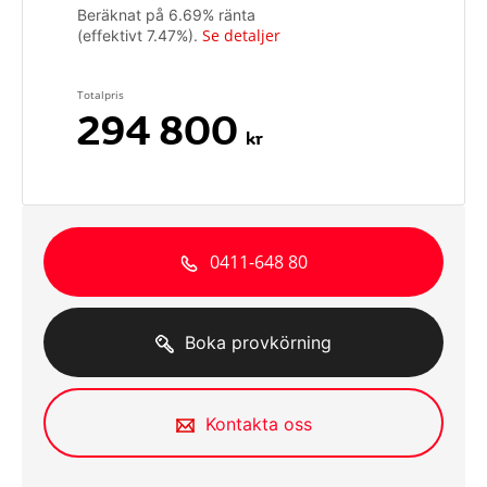
Beräknat på
6.69
% ränta
Se detaljer
(effektivt
7.47
%).
Totalpris
294 800
kr
0411-648 80
Boka provkörning
Kontakta oss