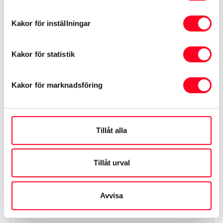
Modell
Corolla
Kakor för inställningar
Växellåda
Kakor för statistik
Automat
Kakor för marknadsföring
Informationen hämtas från Transportstyrelsen och
tillverkaren
Tillåt alla
Visa mer
Tillåt urval
Avvisa
Finansiering