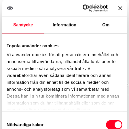
Samtycke
Information
Om
Se mer utrustning
Toyota använder cookies
Vi använder cookies för att personalisera innehållet och
annonserna till användarna, tillhandahålla funktioner för
Biluppgifter
sociala medier och analysera vår trafik. Vi
vidarebefordrar även sådana identifierare och annan
information från din enhet till de sociala medier och
Basuppgifter
Funktioner
Interiör
Exteriör
Säke
annons- och analysföretag som vi samarbetar med.
Dessa kan i sin tur kombinera informationen med annan
information som du har tillhandahållit eller som de har
Märke
samlat in när du har använt deras tjänster.
Toyota
Samtyckesval
Nödvändiga kakor