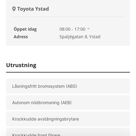
Toyota Ystad
Öppet idag
08:00 - 17:00
Lördag
Stängt
Adress
Spaljégatan 8, Ystad
Söndag
Stängt
Måndag
08:00 - 17:00
Tisdag
08:00 - 17:00
Onsdag
08:00 - 17:00
Utrustning
Torsdag
08:00 - 17:00
Låsningsfritt bromssystem (ABS)
Autonom nödbromsning (AEB)
Krockkudde avstängningsbrytare
Krockkudde front förare