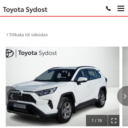
Tillbaka till söksidan
1
/
18