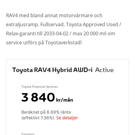
RAV4 med bland annat motorvärmare och
extraljusramp. Fullservad. Toyota Approved Used /
Relax-garanti till 2033-04-02 / max 20 000 mil om
service utförs på Toyotaverkstad!
Toyota RAV4 Hybrid AWD-i
Active
Toyota Financial Services
3 840
kr/mån
Beräknat på
6.69
% ränta
Se detaljer
(effektivt
7.36
%).
Totalpris