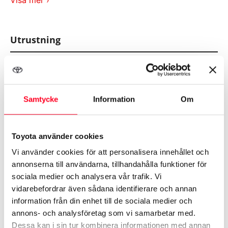
Visa mer ›
bilens skick har den inför leveransen genomgått en
kontroll där 145 olika punkter checkas av. Toyota
Kvalitetsgaranti gäller fram till bilen blir 10 år gammal
Utrustning
eller maximalt till 20 000 mil.
ACC / Klimatanläggning 2-zon
Samtycke
Information
Om
Adaptiv farthållare
Antisladdsystem
Toyota använder cookies
Vi använder cookies för att personalisera innehållet och
Antispinnsystem
annonserna till användarna, tillhandahålla funktioner för
sociala medier och analysera vår trafik. Vi
vidarebefordrar även sådana identifierare och annan
information från din enhet till de sociala medier och
annons- och analysföretag som vi samarbetar med.
Dessa kan i sin tur kombinera informationen med annan