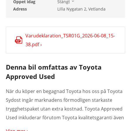
Öppet idag
Stängt
Söndag
Stängt
Adress
Lilla Nygatan 2, Vetlanda
Måndag
08:00 - 17:00
Tisdag
08:00 - 17:00
Onsdag
08:00 - 17:00
Torsdag
08:00 - 17:00
Varudeklaration_TSR01G_2026-06-08_15-
Fredag
08:00 - 17:00
38.pdf ›
Denna bil omfattas av Toyota
Approved Used
När du köper en begagnad Toyota hos oss på Toyota
Sydost ingår marknadens förmodligen starkaste
trygghetspaket utan extra kostnad. Toyota Approved
Used inkluderar förutom Toyota kvalitetsgaranti även
ett års Eurocare vägassistans. För att säkerställa