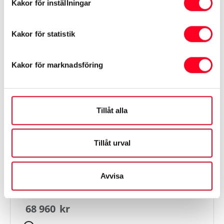
Kakor för inställningar
Växellåda
Automat
Kakor för statistik
Informationen hämtas från Transportstyrelsen och
Kakor för marknadsföring
tillverkaren
Visa mer
Tillåt alla
Tillåt urval
Finansiering
Avvisa
Kontantinsats
68 960
kr