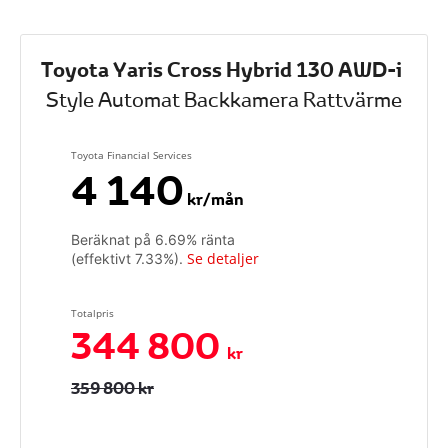
Toyota Yaris Cross Hybrid 130 AWD-i
Style Automat Backkamera Rattvärme
Toyota Financial Services
4 140
kr/mån
Beräknat på
6.69
% ränta
Se detaljer
(effektivt
7.33
%).
Totalpris
344 800
kr
359 800 kr