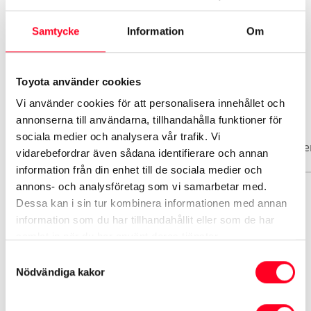
Se mer utrustning
Samtycke
Information
Om
Toyota använder cookies
Vi använder cookies för att personalisera innehållet och
Biluppgifter
annonserna till användarna, tillhandahålla funktioner för
sociala medier och analysera vår trafik. Vi
Basuppgifter
Funktioner
Interiör
Exteriör
Säke
vidarebefordrar även sådana identifierare och annan
information från din enhet till de sociala medier och
annons- och analysföretag som vi samarbetar med.
Dessa kan i sin tur kombinera informationen med annan
Märke
information som du har tillhandahållit eller som de har
Toyota
samlat in när du har använt deras tjänster.
Samtyckesval
Modell
Nödvändiga kakor
Yaris Cross