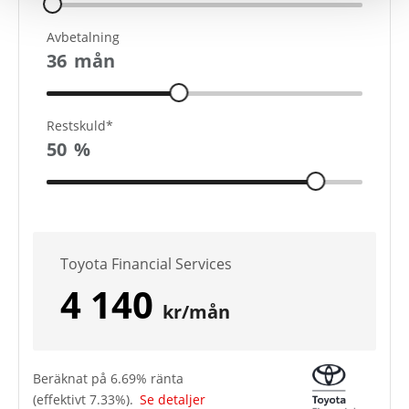
Avbetalning
36
mån
Restskuld*
50
%
Toyota Financial Services
4 140
kr/mån
Beräknat på
6.69
% ränta
(effektivt
7.33
%).
Se detaljer