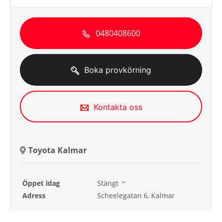
0480408600
Boka provkörning
Kontakta oss
Toyota Kalmar
Öppet idag
Stängt
Söndag
Stängt
Adress
Scheelegatan 6, Kalmar
Måndag
08:00 - 17:00
Tisdag
08:00 - 17:00