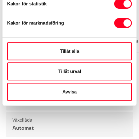
Kakor för statistik
Biluppgifter
Kakor för marknadsföring
Basuppgifter
Funktioner
Interiör
Exteriör
Säke
Tillåt alla
Märke
Tillåt urval
Toyota
Avvisa
Modell
Yaris Cross
Växellåda
Automat