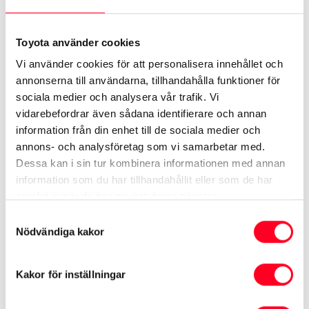
Fredag
08:00 - 17:00
Lördag
Stängt
Utrustning
Söndag
Stängt
Toyota använder cookies
Vi använder cookies för att personalisera innehållet och
annonserna till användarna, tillhandahålla funktioner för
ABS-bromsar
sociala medier och analysera vår trafik. Vi
vidarebefordrar även sådana identifierare och annan
ACC
information från din enhet till de sociala medier och
annons- och analysföretag som vi samarbetar med.
Airbag förare
Dessa kan i sin tur kombinera informationen med annan
information som du har tillhandahållit eller som de har
Airbag passagerare fram
samlat in när du har använt deras tjänster.
Samtyckesval
Nödvändiga kakor
Se mer utrustning
Kakor för inställningar