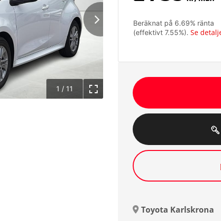
Beräknat på
6.69
% ränta
Se detalj
(effektivt
7.55
%).
1
/
11
Toyota Karlskrona