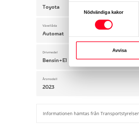
Samtyckesval
Toyota
Nödvändiga kakor
Växellåda
Automat
Avvisa
Drivmedel
Bensin+El
Årsmodell
2023
Informationen hämtas från Transportstyrelsen