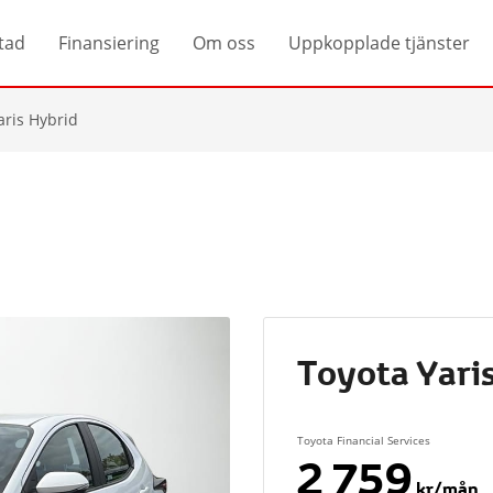
tad
Finansiering
Om oss
Uppkopplade tjänster
aris Hybrid
Toyota Yari
Toyota Financial Services
2 759
kr/mån