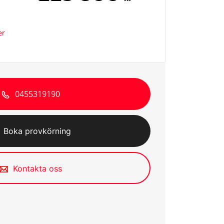
er
0455319190
Boka provkörning
Kontakta oss