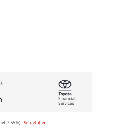
es
n
tivt
7.55
%).
Se detaljer