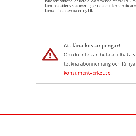
lånekontraktet eller betala kvarstående restskuld. Om
kontraktstidens slut överstiger restskulden kan du an
kontantinsatsen på en ny bil.
Att låna kostar pengar!
Om du inte kan betala tillbaka s
teckna abonnemang och få nya lå
konsumentverket.se
.