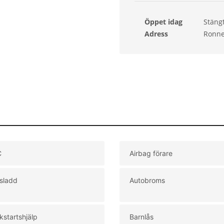
Öppet idag
Stäng
Sönd
Adress
Ronne
Månd
Tisda
Onsd
Torsd
Freda
C
Airbag förare
isladd
Autobroms
kstartshjälp
Barnlås