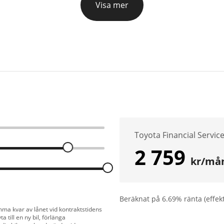
Visa mer
Toyota Financial Servic
2 759
kr/må
Beräknat på
6.69
% ränta (effek
mma kvar av lånet vid kontraktstidens
a till en ny bil, förlänga