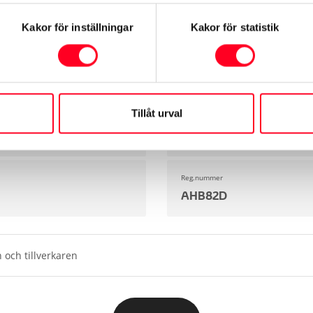
Yaris
Kakor för inställningar
Kakor för statistik
Miltal
1000 mil
Tillåt urval
Motortyp
Hybrid
Reg.nummer
AHB82D
 och tillverkaren