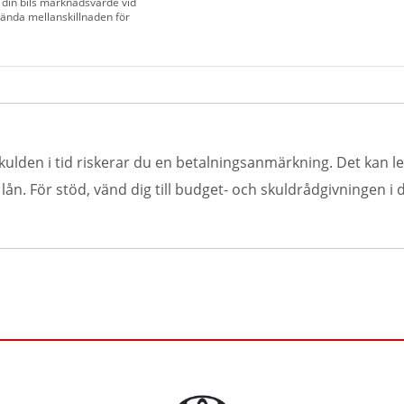
 din bils marknadsvärde vid
vända mellanskillnaden för
kulden i tid riskerar du en betalningsanmärkning. Det kan led
n. För stöd, vänd dig till budget- och skuldrådgivningen i