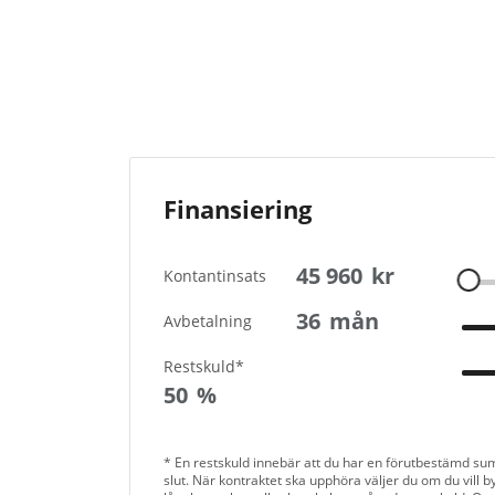
Finansiering
45 960
kr
Kontantinsats
36
mån
Avbetalning
Restskuld*
50
%
* En restskuld innebär att du har en förutbestämd su
slut. När kontraktet ska upphöra väljer du om du vill byt