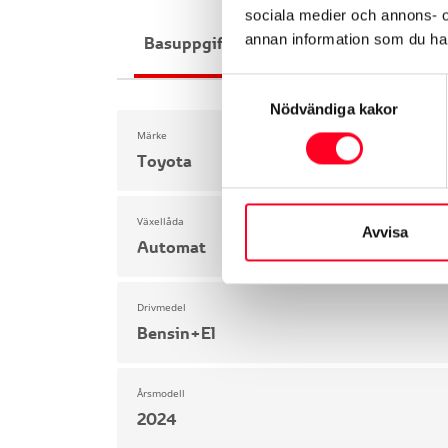
sociala medier och annons- 
annan information som du har 
Basuppgifter
Funktioner
Interiör
Samtyckesval
Nödvändiga kakor
Märke
Toyota
Växellåda
Avvisa
Automat
Drivmedel
Bensin+El
Årsmodell
2024