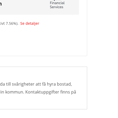
n
tivt
7.56
%).
Se detaljer
a till svårigheter att få hyra bostad,
 din kommun. Kontaktuppgifter finns på