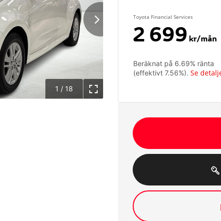
Toyota Financial Services
2 699
kr/mån
Beräknat på
6.69
% ränta
Se detalj
(effektivt
7.56
%).
1
/
18