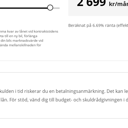
2 699
kr/må
Beräknat på
6.69
% ränta (effek
mma kvar av lånet vid kontraktstidens
a till en ny bil, förlänga
 din bils marknadsvärde vid
vända mellanskillnaden för
kulden i tid riskerar du en betalningsanmärkning. Det kan led
n. För stöd, vänd dig till budget- och skuldrådgivningen i