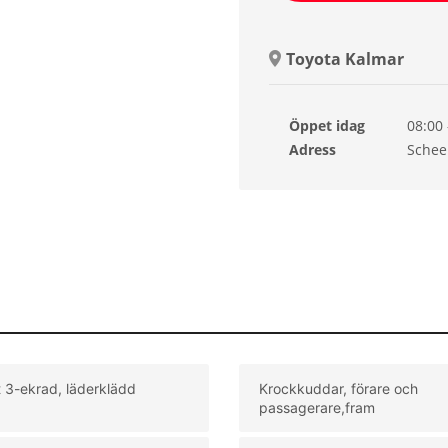
Toyota Kalmar
Öppet idag
08:00 
Lörda
Adress
Schee
Sönd
Månd
Tisda
Onsd
Torsd
t 3-ekrad, läderklädd
Krockkuddar, förare och
passagerare,fram