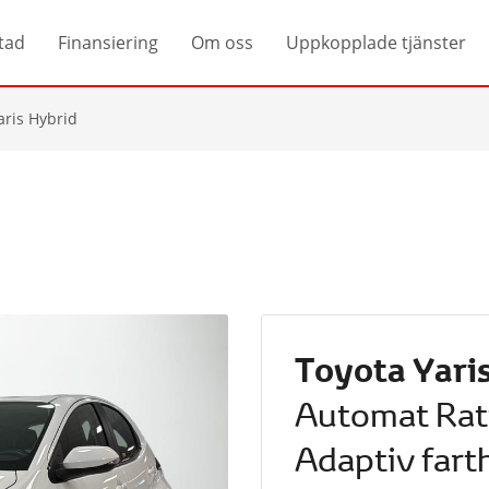
tad
Finansiering
Om oss
Uppkopplade tjänster
aris Hybrid
Toyota Yari
Automat Ra
Adaptiv fart