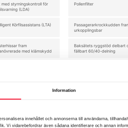
 med styrningskontroll för
Pollenfilter
ilsvarning (LDA)
lligent Körfilsassistans (LTA)
Passagerarkrockkudden fra
urkopplingsbar
sterhissar fram
Baksätets ryggstöd delbart 
anövrerade med klämskydd
fällbart 60/40-delning
Se mer utrustning
Information
ersonalisera innehållet och annonserna till användarna, tillhandah
ik. Vi vidarebefordrar även sådana identifierare och annan informa