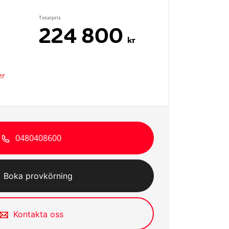
Totalpris
224 800
kr
er
0480408600
Boka provkörning
Kontakta oss