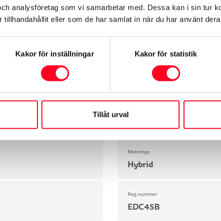
och analysföretag som vi samarbetar med. Dessa kan i sin tur 
tillhandahållit eller som de har samlat in när du har använt deras
Exteriör
Säkerhet
Motor & Prestanda
Dimensioner & 
Kakor för inställningar
Kakor för statistik
Modell
Yaris
Miltal
Tillåt urval
2365 mil
Motortyp
Hybrid
Reg.nummer
EDC45B