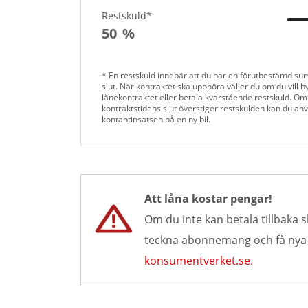
Restskuld*
50
%
* En restskuld innebär att du har en förutbestämd su
slut. När kontraktet ska upphöra väljer du om du vill byt
lånekontraktet eller betala kvarstående restskuld. Om
kontraktstidens slut överstiger restskulden kan du an
kontantinsatsen på en ny bil.
Att låna kostar pengar!
Om du inte kan betala tillbaka s
teckna abonnemang och få nya lå
konsumentverket.se
.