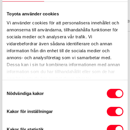
Biluppgifter
Toyota använder cookies
Basuppgifter
Funktioner
Interiör
Exteriör
Säke
Vi använder cookies för att personalisera innehållet och
annonserna till användarna, tillhandahålla funktioner för
sociala medier och analysera vår trafik. Vi
vidarebefordrar även sådana identifierare och annan
Märke
information från din enhet till de sociala medier och
Toyota
annons- och analysföretag som vi samarbetar med.
Dessa kan i sin tur kombinera informationen med annan
Modell
information som du har tillhandahållit eller som de har
Yaris
samlat in när du har använt deras tjänster.
Samtyckesval
Nödvändiga kakor
Växellåda
Automat
Kakor för inställningar
Informationen hämtas från Transportstyrelsen och
tillverkaren
Kakor för statistik