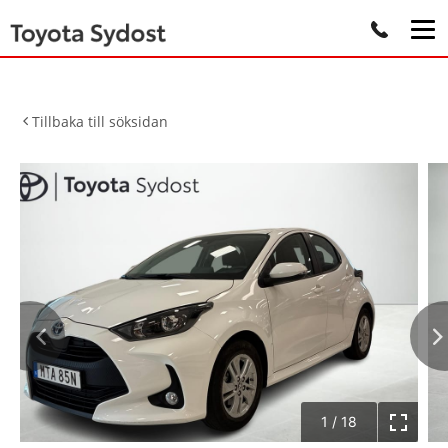
Tillbaka till söksidan
1
/
18