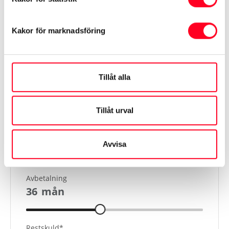
Kakor för marknadsföring
Visa mer
Tillåt alla
Finansiering
Tillåt urval
Kontantinsats
45 960
kr
Avvisa
Avbetalning
36
mån
Restskuld*