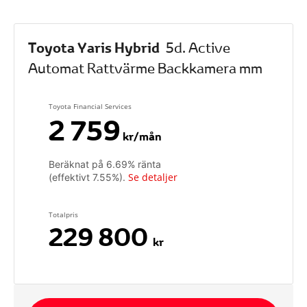
Toyota Yaris Hybrid
5d. Active
Automat Rattvärme Backkamera mm
Toyota Financial Services
2 759
kr/mån
Beräknat på
6.69
% ränta
Se detaljer
(effektivt
7.55
%).
Totalpris
229 800
kr