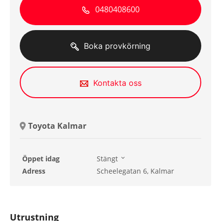
0480408600
Boka provkörning
Kontakta oss
Toyota Kalmar
Öppet idag
Stängt
Söndag
Stängt
Adress
Scheelegatan 6, Kalmar
Måndag
08:00 - 17:00
Tisdag
08:00 - 17:00
Onsdag
08:00 - 17:00
Torsdag
08:00 - 17:00
Utrustning
Fredag
08:00 - 17:00