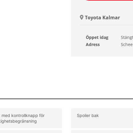
Toyota Kalmar
Öppet idag
Stäng
Sönd
Adress
Schee
Månd
Tisda
Onsd
Torsd
Freda
t med kontrollknapp för
Spoiler bak
tighetsbegränsning