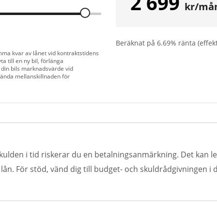
2 699
kr/må
Beräknat på
6.69
% ränta (effek
mma kvar av lånet vid kontraktstidens
a till en ny bil, förlänga
 din bils marknadsvärde vid
vända mellanskillnaden för
kulden i tid riskerar du en betalningsanmärkning. Det kan led
n. För stöd, vänd dig till budget- och skuldrådgivningen i