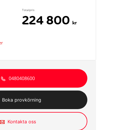
Totalpris
224 800
kr
er
0480408600
Boka provkörning
Kontakta oss