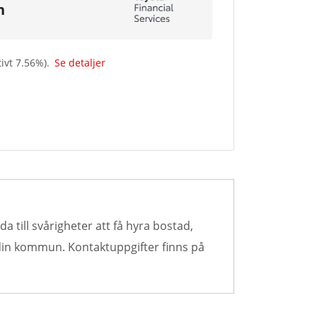
n
tivt
7.56
%).
Se detaljer
a till svårigheter att få hyra bostad,
 din kommun. Kontaktuppgifter finns på