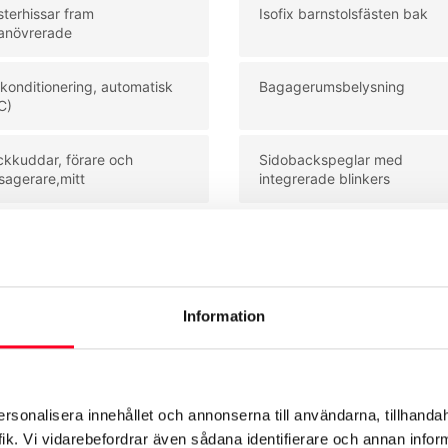
sterhissar fram
Isofix barnstolsfästen bak
anövrerade
tkonditionering, automatisk
Bagagerumsbelysning
C)
ckkuddar, förare och
Sidobackspeglar med
sagerare,mitt
integrerade blinkers
Se mer utrustning
Information
ersonalisera innehållet och annonserna till användarna, tillhandah
ik. Vi vidarebefordrar även sådana identifierare och annan informa