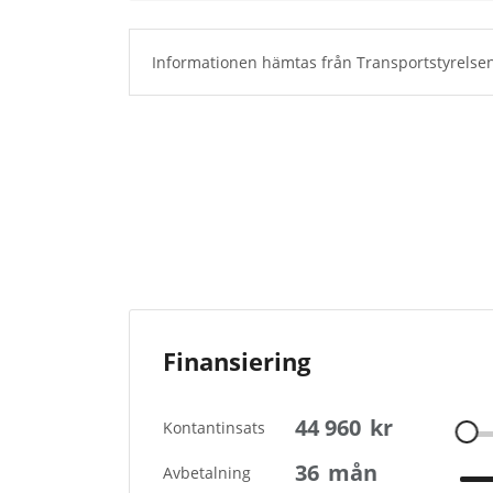
Informationen hämtas från Transportstyrelsen
Finansiering
44 960
kr
Kontantinsats
36
mån
Avbetalning