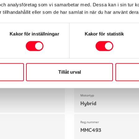
och analysföretag som vi samarbetar med. Dessa kan i sin tur 
tillhandahållit eller som de har samlat in när du har använt deras
Exteriör
Säkerhet
Motor & Prestanda
Dimensioner & 
Kakor för inställningar
Kakor för statistik
Modell
Yaris
Miltal
Tillåt urval
3175 mil
Motortyp
Hybrid
Reg.nummer
MMC493