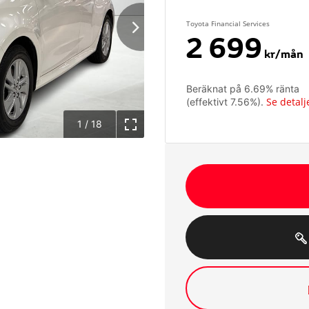
Toyota Financial Services
2 699
kr/mån
Beräknat på
6.69
% ränta
Se detalj
(effektivt
7.56
%).
1
/
18