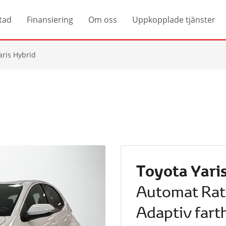
tad
Finansiering
Om oss
Uppkopplade tjänster
aris Hybrid
Toyota Yari
Automat Rat
Adaptiv fart