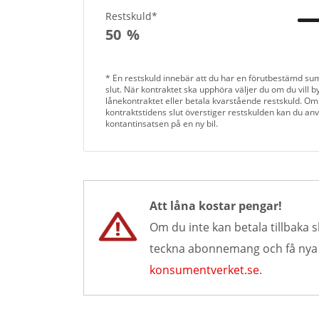
Restskuld*
50
%
* En restskuld innebär att du har en förutbestämd su
slut. När kontraktet ska upphöra väljer du om du vill byt
lånekontraktet eller betala kvarstående restskuld. Om
kontraktstidens slut överstiger restskulden kan du an
kontantinsatsen på en ny bil.
Att låna kostar pengar!
Om du inte kan betala tillbaka s
teckna abonnemang och få nya lå
konsumentverket.se
.