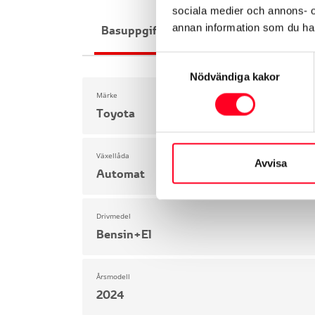
sociala medier och annons- 
annan information som du har 
Basuppgifter
Funktioner
Interiör
Samtyckesval
Nödvändiga kakor
Märke
Toyota
Växellåda
Avvisa
Automat
Drivmedel
Bensin+El
Årsmodell
2024