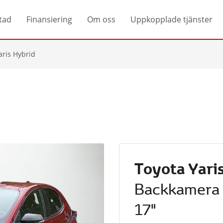
tad
Finansiering
Om oss
Uppkopplade tjänster
aris Hybrid
Toyota Yari
Backkamera N
17"