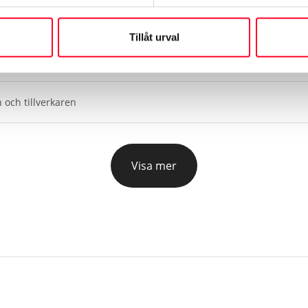
Reg.nummer
Tillåt urval
ARP52E
 och tillverkaren
Visa mer