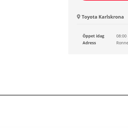
Toyota Karlskrona
Öppet idag
08:00 
Lörda
Adress
Ronne
Sönd
Månd
Tisda
Onsd
Torsd