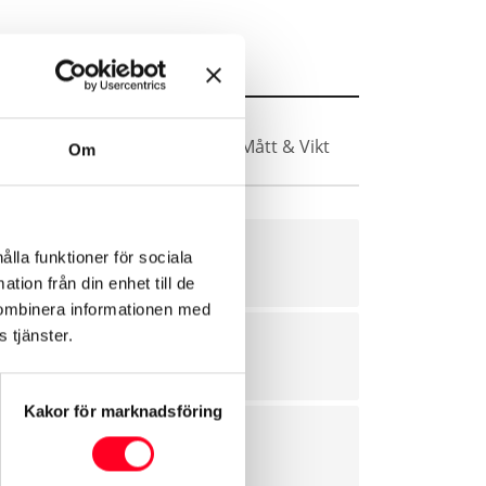
Vikt
Säkerhet & Trygghet
Mått & Vikt
Om
ålla funktioner för sociala
tion från din enhet till de
kombinera informationen med
 tjänster.
Kakor för marknadsföring