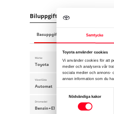
Biluppgifter
Basuppgifter
Funktioner
Interiör
Samtycke
Toyota använder cookies
Märke
Vi använder cookies för att p
Toyota
medier och analysera vår traf
sociala medier och annons- 
annan information som du har 
Växellåda
Automat
Samtyckesval
Nödvändiga kakor
Drivmedel
Bensin+El