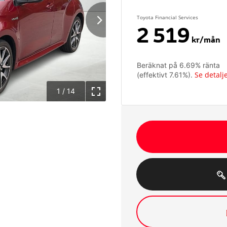
Toyota Financial Services
2 519
kr/mån
Beräknat på
6.69
% ränta
Se detalj
(effektivt
7.61
%).
1
/
14