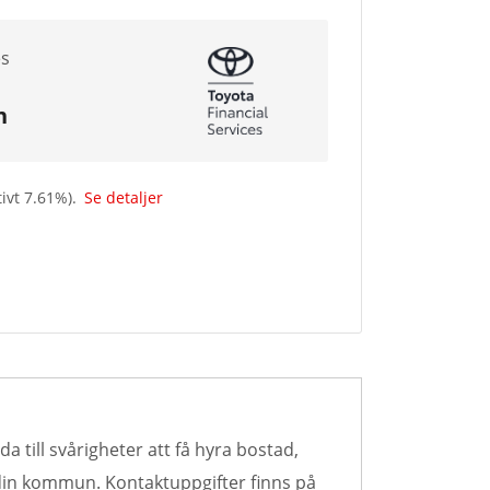
es
n
tivt
7.61
%).
Se detaljer
a till svårigheter att få hyra bostad,
 din kommun. Kontaktuppgifter finns på