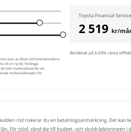
Toyota Financial Servic
2 519
kr/må
Beräknat på
6.69
% ränta (effek
mma kvar av lånet vid kontraktstidens
a till en ny bil, förlänga
 din bils marknadsvärde vid
vända mellanskillnaden för
kulden i tid riskerar du en betalningsanmärkning. Det kan led
n. För stöd, vänd dig till budget- och skuldrådgivningen i