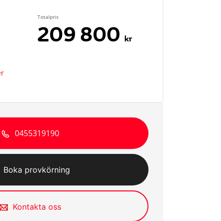
Totalpris
209 800
kr
er
0455319190
Boka provkörning
Kontakta oss