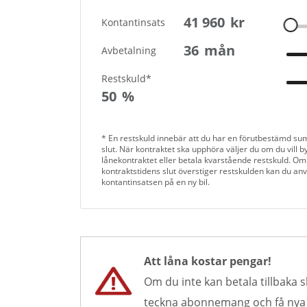
41 960
kr
Kontantinsats
36
mån
Avbetalning
Restskuld*
50
%
* En restskuld innebär att du har en förutbestämd su
slut. När kontraktet ska upphöra väljer du om du vill byt
lånekontraktet eller betala kvarstående restskuld. Om
kontraktstidens slut överstiger restskulden kan du an
kontantinsatsen på en ny bil.
Att låna kostar pengar!
Om du inte kan betala tillbaka s
teckna abonnemang och få nya lå