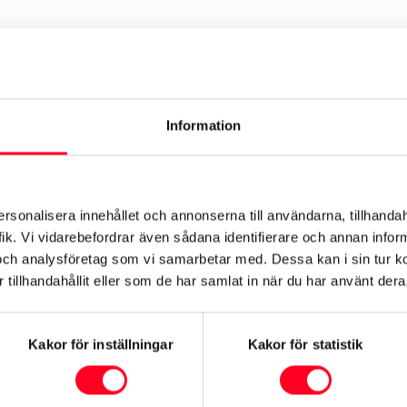
Exteriör
Säkerhet
Motor & Prestanda
Dimensioner & 
Information
Modell
ersonalisera innehållet och annonserna till användarna, tillhandah
Yaris
ik. Vi vidarebefordrar även sådana identifierare och annan informa
och analysföretag som vi samarbetar med. Dessa kan i sin tur 
tillhandahållit eller som de har samlat in när du har använt deras
Miltal
3900 mil
Kakor för inställningar
Kakor för statistik
Motortyp
Hybrid