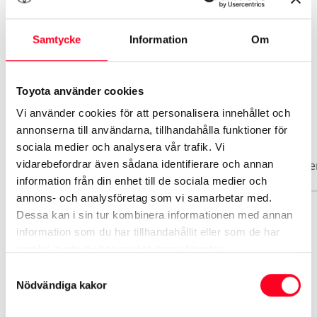
Se mer utrustning
Samtycke
Information
Om
Toyota använder cookies
Vi använder cookies för att personalisera innehållet och
Biluppgifter
annonserna till användarna, tillhandahålla funktioner för
sociala medier och analysera vår trafik. Vi
vidarebefordrar även sådana identifierare och annan
Basuppgifter
Funktioner
Interiör
Exteriör
Säke
information från din enhet till de sociala medier och
annons- och analysföretag som vi samarbetar med.
Dessa kan i sin tur kombinera informationen med annan
Märke
information som du har tillhandahållit eller som de har
Toyota
samlat in när du har använt deras tjänster.
Samtyckesval
Modell
Nödvändiga kakor
Yaris