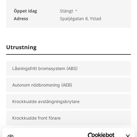
Öppet idag
Stängt
Söndag
Stängt
Adress
Spaljégatan 8, Ystad
Måndag
08:00 - 17:00
Tisdag
08:00 - 17:00
Onsdag
08:00 - 17:00
Torsdag
08:00 - 17:00
Utrustning
Fredag
08:00 - 17:00
Låsningsfritt bromssystem (ABS)
Autonom nödbromsning (AEB)
Krockkudde avstängningsbrytare
Krockkudde front förare