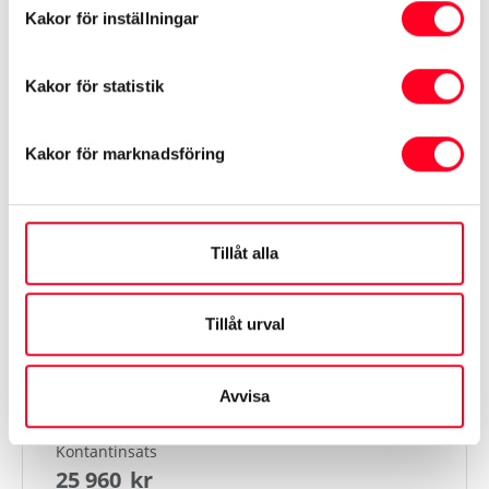
Kakor för inställningar
Växellåda
Manuell
Kakor för statistik
Informationen hämtas från Transportstyrelsen och
Kakor för marknadsföring
tillverkaren
Tillåt alla
Visa mer
Tillåt urval
Finansiering
Avvisa
Kontantinsats
25 960
kr