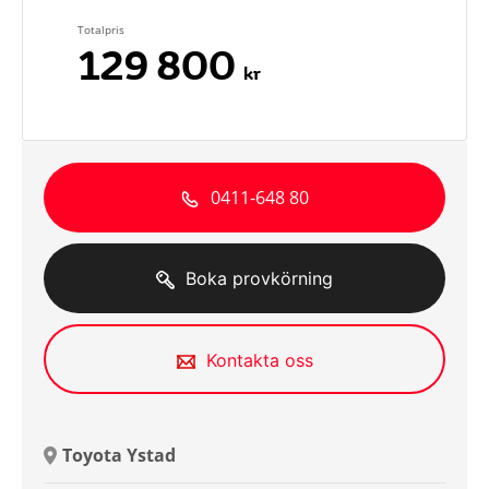
Totalpris
129 800
kr
0411-648 80
Boka provkörning
Kontakta oss
Toyota Ystad