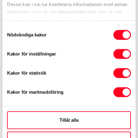
Dessa kan i sin tur kombinera informationen med annan
information som du har tillhandahållit eller som de har
samlat in när du har använt deras tjänster.
Samtyckesval
Nödvändiga kakor
Kakor för inställningar
Kakor för statistik
Kakor för marknadsföring
Mer information
» Läs mer om Bonus Malus hos
Tillåt alla
Transportstyrelsen
» WLTP – hur mäts bränsleförbrukning och CO
-
2