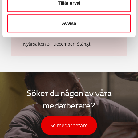
Tillåt urval
Julafton 24 December:
Stängt
Juldagen 25 December:
Stängt
Avvisa
Annandag jul 26 December:
Stängt
30 December:
07:00-18:00
Nyårsafton 31 December:
Stängt
Söker du någon av våra
medarbetare?
Se medarbetare