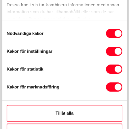
Lör-Sön:
Stängt
Dessa kan i sin tur kombinera informationen med annan
information som du har tillhandahållit eller som de har
samlat in när du har använt deras tjänster.
Samtyckesval
Verkstad & Reservdelar
Nödvändiga kakor
Mån-Fre:
07:00-16:00
Kakor för inställningar
Lör-Sön:
Stängt
Kakor för statistik
Kakor för marknadsföring
Avvikande öppettider för
anläggning
19 September:
Stängt
Tillåt alla
Alla helgons dag 31 Oktober:
Stängt
23 December:
07:00-16:00