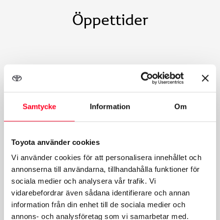
Öppettider
Försäljning
Samtycke
Information
Om
Mån-Fre:
08:00-17:00
Lör-Sön:
Stängt
Toyota använder cookies
Vi använder cookies för att personalisera innehållet och
annonserna till användarna, tillhandahålla funktioner för
Skadeverkstad
sociala medier och analysera vår trafik. Vi
vidarebefordrar även sådana identifierare och annan
information från din enhet till de sociala medier och
Mån-Fre:
07:00-16:00
annons- och analysföretag som vi samarbetar med.