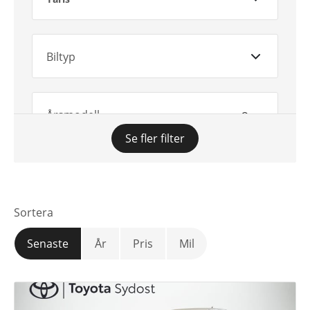
Biltyp
Årsmodell
Se fler filter
Växellåda
Sortera
Mätarställning
Senaste
År
Pris
Mil
Pris