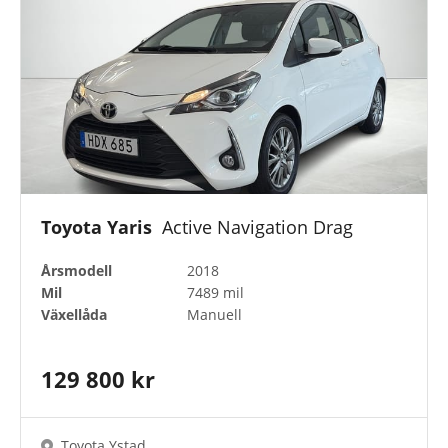
Motortyp
Drivmedel
Anläggning
Toyota Yaris
Active Navigation Drag
Årsmodell
2018
Mil
7489 mil
Färger
Växellåda
Manuell
Toyota Approved Used
129 800 kr
Toyota Ystad