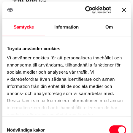
229 800 kr
Toyota Karlshamn
Samtycke
Information
Om
Toyota använder cookies
Vi använder cookies för att personalisera innehållet och
annonserna till användarna, tillhandahålla funktioner för
sociala medier och analysera vår trafik. Vi
vidarebefordrar även sådana identifierare och annan
information från din enhet till de sociala medier och
annons- och analysföretag som vi samarbetar med.
Dessa kan i sin tur kombinera informationen med annan
information som du har tillhandahållit eller som de har
samlat in när du har använt deras tjänster.
Samtyckesval
Toyota Yaris Hybrid
Active Komfortpaket
Nödvändiga kakor
Backkamera, Rattvärme