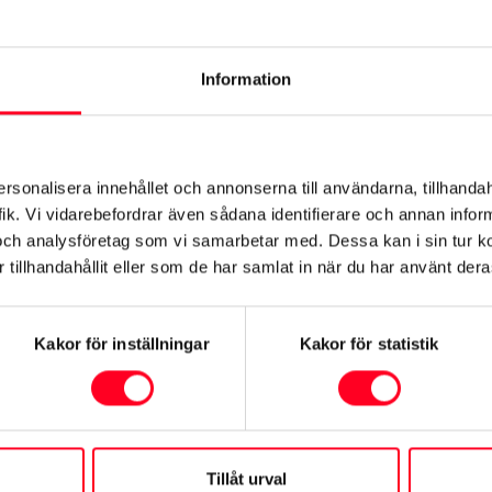
Information
ersonalisera innehållet och annonserna till användarna, tillhandah
ik. Vi vidarebefordrar även sådana identifierare och annan informa
uddar, och vad är en gasgenerator?
och analysföretag som vi samarbetar med. Dessa kan i sin tur 
tillhandahållit eller som de har samlat in när du har använt deras
kallelse, och vad ska jag i så fall göra?
Kakor för inställningar
Kakor för statistik
Tillåt urval