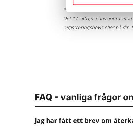
* Var finns bilens VIN-numme
Det 17-siffriga chassinumret är
registreringsbevis eller på din 
FAQ - vanliga frågor om
Jag har fått ett brev om återk