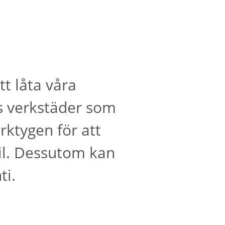
t låta våra
as verkstäder som
ktygen för att
il. Dessutom kan
ti.