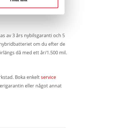
s status och resultat från
as av 3 års nybilsgaranti och 5
hybridbatteriet om du efter de
förlängs då med ett år/1.500 mil.
rkstad. Boka enkelt
service
terigarantin eller något annat