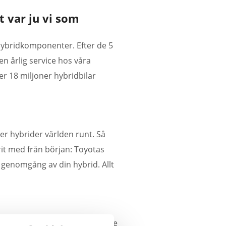
t var ju vi som
 hybridkomponenter. Efter de 5
en årlig service hos våra
ver 18 miljoner hybridbilar
ner hybrider världen runt. Så
rit med från början: Toyotas
 genomgång av din hybrid. Allt
nst lika avancerad service. Vare