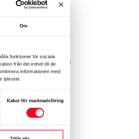
 ska känna dig trygg med din
Om
cen. Priset för att serva en
nder unika verktyg och
ålla funktioner för sociala
er, mäter och analyserar varje
tion från din enhet till de
kombinera informationen med
 tjänster.
Kakor för marknadsföring
Tillåt alla