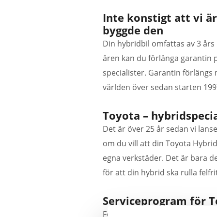
Inte konstigt att vi ä
byggde den
Din hybridbil omfattas av 3 års
åren kan du förlänga garantin på
specialister. Garantin förlängs 
världen över sedan starten 199
Toyota – hybridspecia
Det är över 25 år sedan vi lans
om du vill att din Toyota Hybri
egna verkstäder. Det är bara d
för att din hybrid ska rulla felfr
Serviceprogram för T
För oss på Toyota är en nöjd ku