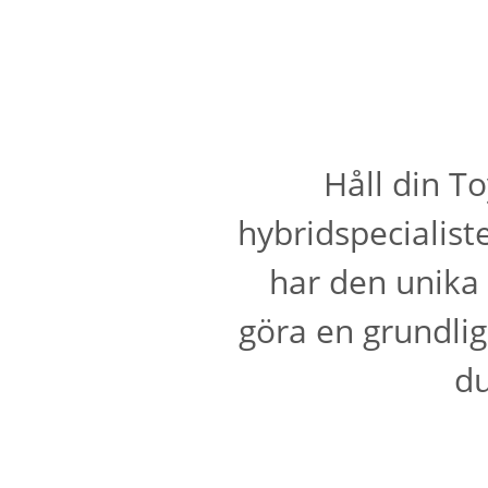
Håll din T
hybridspecialist
har den unika
göra en grundli
du