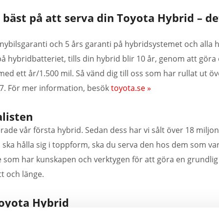
r bäst på att serva din Toyota Hybrid – de
 nybilsgaranti och 5 års garanti på hybridsystemet och alla
 hybridbatteriet, tills din hybrid blir 10 år, genom att göra 
med ett år/1.500 mil. Så vänd dig till oss som har rullat ut ö
7. För mer information, besök
toyota.se »
listen
erade vår första hybrid. Sedan dess har vi sålt över 18 miljo
d ska hålla sig i toppform, ska du serva den hos dem som va
e som har kunskapen och verktygen för att göra en grundlig
itt och länge.
oyota Hybrid
nd allt. Det är därför våra revolutionerande hybrider får mi