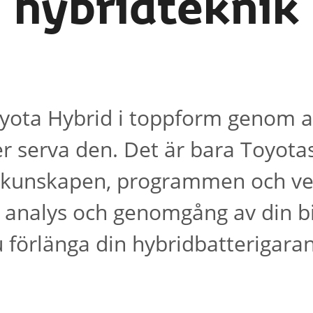
hybridteknik
oyota Hybrid i toppform genom at
er serva den. Det är bara Toyot
 kunskapen, programmen och ver
g analys och genomgång av din b
 förlänga din hybridbatterigaran