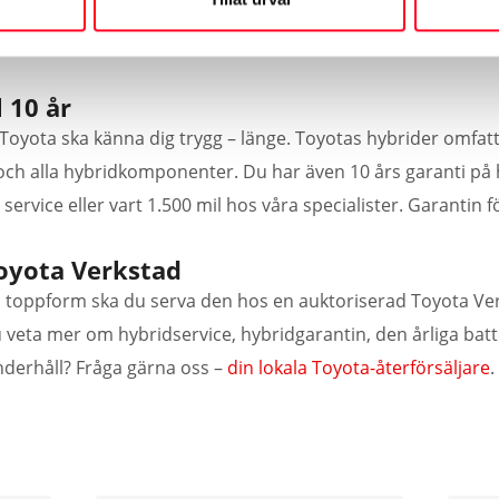
ljerad rapport där Toyotas servicetekniker går igenom din bil
 10 år
Toyota ska känna dig trygg – länge. Toyotas hybrider omfatt
och alla hybridkomponenter. Du har även 10 års garanti på 
service eller vart 1.500 mil hos våra specialister. Garantin 
oyota Verkstad
d i toppform ska du serva den hos en auktoriserad Toyota Ve
du veta mer om hybridservice, hybridgarantin, den årliga bat
nderhåll? Fråga gärna oss –
din lokala Toyota-återförsäljare
.