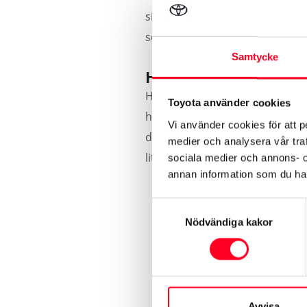
sig du köpt din bil nyligen elle
service – och att du får den på 
Samtycke
Hybridservice med hy
Hybridservice görs årligen (ell
Toyota använder cookies
hybridbil är inte annorlunda ä
Vi använder cookies för att p
datorprogram för att testa hel
medier och analysera vår traf
liten del:
sociala medier och annons- 
annan information som du har 
Diagnos av hybridsystem
Samtyckesval
Hälsokontroll av hybridba
Nödvändiga kakor
Test av batteriets isolerin
Belastningstest av hybridb
Kontroll av hybridkylarsy
Avvisa