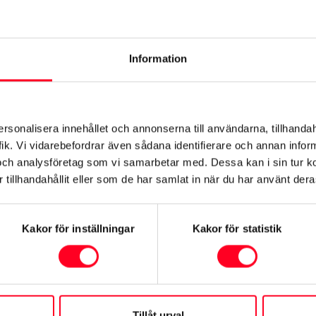
r ägt en Toyota Hybrid en längre tid, är vårt mål alltid att du
rätt sätt med högsta kvalitet.
Information
bridhälsokontroll
er var 1.500:e mil) i samband med den vanliga underhållsservi
n för någon annan Toyota-modell. Våra hybridtekniker anvä
ersonalisera innehållet och annonserna till användarna, tillhandah
a hybridsystemet – inget lämnas åt slumpen och vi undersök
ik. Vi vidarebefordrar även sådana identifierare och annan informa
och analysföretag som vi samarbetar med. Dessa kan i sin tur 
tillhandahållit eller som de har samlat in när du har använt deras
et
tteriet
Kakor för inställningar
Kakor för statistik
g
atteriet
stem
Tillåt urval