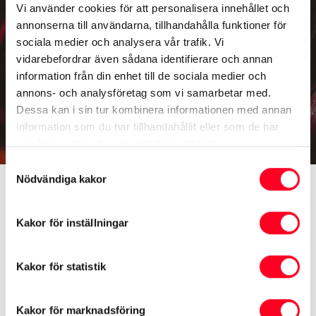
Vi använder cookies för att personalisera innehållet och
annonserna till användarna, tillhandahålla funktioner för
sociala medier och analysera vår trafik. Vi
vidarebefordrar även sådana identifierare och annan
information från din enhet till de sociala medier och
annons- och analysföretag som vi samarbetar med.
Dessa kan i sin tur kombinera informationen med annan
information som du har tillhandahållit eller som de har
samlat in när du har använt deras tjänster.
Samtyckesval
Trygghetsassistans
Nödvändiga kakor
Toyota Trygghetsassistans gäller i ett år räknat från
Kakor för inställningar
den dag som Toyota Trygghetsservice utfördes. Den
gäller för driftsstopp som förhindrar fortsatt färd och
Kakor för statistik
som orsakats av oförutsett maskinhaveri,
bränslebrist, punktering, förlust av bilnycklar,
Kakor för marknadsföring