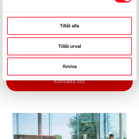
trafikolycka, stöld, stöldförsök eller skadegörelse. Du
kan t.ex. få fri bärgning eller starthjälp – helt utan
självrisk.
Tillåt alla
Om du behöver hjälp, ring Toyota Trygghetsassistans
Tillåt urval
på telefon
0771 – 908 020
Avvisa
Kontakta oss