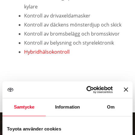
kylare
Kontroll av drivaxeldamasker
Kontroll av däckens mönsterdjup och skick
Kontroll av bromsbelägg och bromsskivor
Kontroll av belysning och styrelektronik
Hybridhälsokontroll
Allt detta till ett förmånligt pris från
2.595 kr
och med
vägassistansförsäkring utan extra kostnad!
Samtycke
Information
Om
Toyota använder cookies