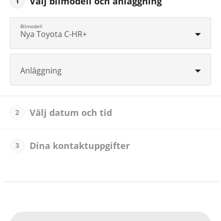
Välj bilmodell och anläggning
1
Nya Toyota C-HR+
Anläggning
Välj datum och tid
2
Dina kontaktuppgifter
3
Alte