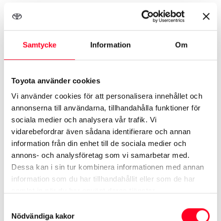
Samtycke
Information
Om
Toyota använder cookies
Vi använder cookies för att personalisera innehållet och
annonserna till användarna, tillhandahålla funktioner för
sociala medier och analysera vår trafik. Vi
vidarebefordrar även sådana identifierare och annan
information från din enhet till de sociala medier och
Batterigaranti
annons- och analysföretag som vi samarbetar med.
Toyota har över 25 års erfarenhet av
Dessa kan i sin tur kombinera informationen med annan
batteriteknik och erbjuder därför långa
information som du har tillhandahållit eller som de har
samlat in när du har använt deras tjänster.
garantier.
Samtyckesval
Nödvändiga kakor