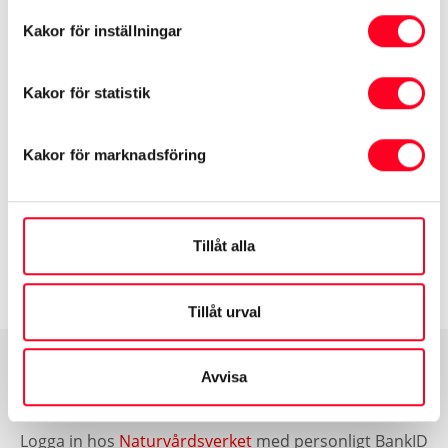
Den tidigare klimatbonusen gällde i princip alla som
Kakor för inställningar
köpte ny elbil. Den nya modellen är mer riktad.
Kakor för statistik
Skillnaderna i korthet:
Kakor för marknadsföring
Premien är inkomstprövad
Den är geografiskt begränsad
Pengarna betalas ut månadsvis
Tillåt alla
Premien gäller även begagnade elbilar
Tillåt urval
Avvisa
Ansök om elbilspremien
Logga in hos
Naturvårdsverket
med personligt BankID