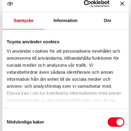
juni 2029.
Premien betalas ut månadsvis under högst 36
Samtycke
Information
Om
månader och minskar din månadsbetalning med
1.300 kr/månad (upp till 46.800 kr totalt). Hushåll
Toyota använder cookies
med riktigt låg inkomst kan även få ett
Vi använder cookies för att personalisera innehållet och
starttillägg på 18.000 kr. Premien beviljas en
annonserna till användarna, tillhandahålla funktioner för
gång per sökande.
sociala medier och analysera vår trafik. Vi
vidarebefordrar även sådana identifierare och annan
Mer info om elbilspremien »
information från din enhet till de sociala medier och
annons- och analysföretag som vi samarbetar med.
Dessa kan i sin tur kombinera informationen med annan
information som du har tillhandahållit eller som de har
samlat in när du har använt deras tjänster.
Vad skiljer premien från den gamla
Samtyckesval
Nödvändiga kakor
klimatbonusen?