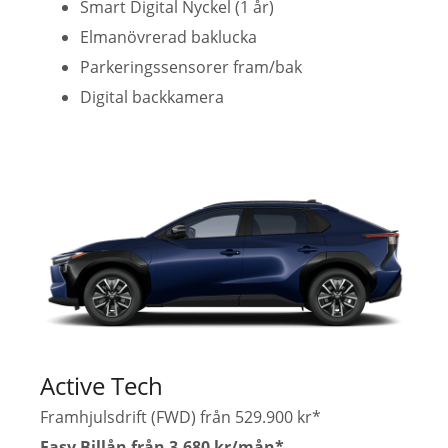
Smart Digital Nyckel (1 år)
Elmanövrerad baklucka
Parkeringssensorer fram/bak
Digital backkamera
Active Tech
Framhjulsdrift (FWD) från 529.900 kr*
Easy Billån från 3.680 kr/mån*