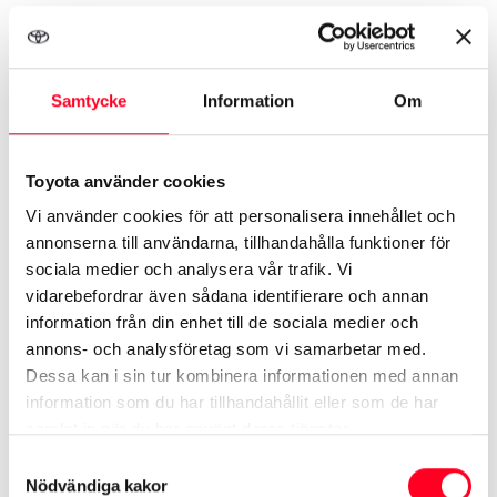
Samma utrustning som Active Tech, samt:
20” lättmetallfälgar maskinbearbetade (5-
Samtycke
Information
Om
dubbelekrade)
Panoramaglastak
Toyota använder cookies
JBL premium ljudsystem med 9 högtalare
Vi använder cookies för att personalisera innehållet och
Intelligent park assist (app)
annonserna till användarna, tillhandahålla funktioner för
Bakspoiler, Aero
sociala medier och analysera vår trafik. Vi
Front cross traffic alert (FCTA)
vidarebefordrar även sådana identifierare och annan
information från din enhet till de sociala medier och
Ventilerade framsäten
annons- och analysföretag som vi samarbetar med.
Eluppvärmt baksäte
Dessa kan i sin tur kombinera informationen med annan
Utvändiga speglar med minne och
information som du har tillhandahållit eller som de har
tiltfunktion vid backning
samlat in när du har använt deras tjänster.
Digital backspegel, lins med spolning
Samtyckesval
Nödvändiga kakor