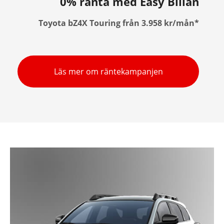
0% ränta med Easy Billån
Toyota bZ4X Touring från 3.958 kr/mån*
Läs mer om räntekampanjen