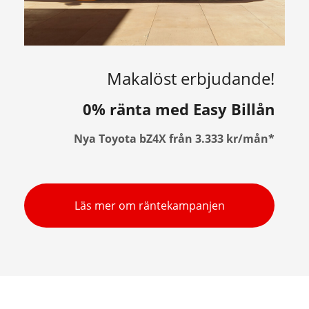
Makalöst erbjudande!
0% ränta med Easy Billån
Nya Toyota bZ4X från 3.333 kr/mån*
Läs mer om räntekampanjen