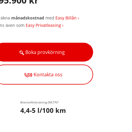
95.900 kr
räkna
månadskostnad
med
Easy Billån ›
nns även som
Easy Privatleasing ›
Boka provkörning
Kontakta oss
Bränsleförbrukning (WLTP)*
4,4-5 l/100 km