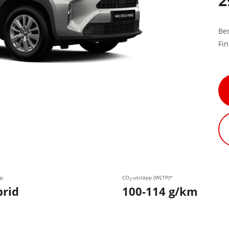
2
Be
Fi
p
CO
-utsläpp (WLTP)*
2
rid
100-114 g/km