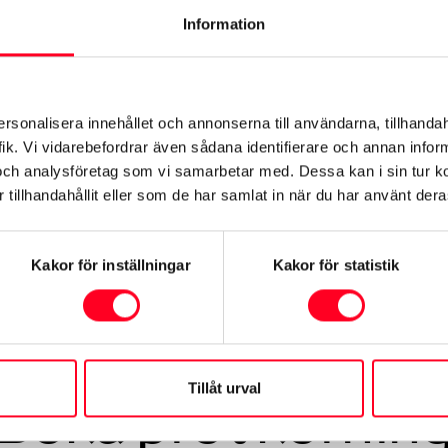
Information
ersonalisera innehållet och annonserna till användarna, tillhandah
ik. Vi vidarebefordrar även sådana identifierare och annan informa
ukning och koldioxid (CO
) vid blandad körning. Denna deklaration är främst avsed
2
och analysföretag som vi samarbetar med. Dessa kan i sin tur 
ler lägre beroende på bl.a. utrustning, körsätt och körförhållanden. Faktisk räckv
tillhandahållit eller som de har samlat in när du har använt deras
Kakor för inställningar
Kakor för statistik
Tillåt urval
Boka provkörnin