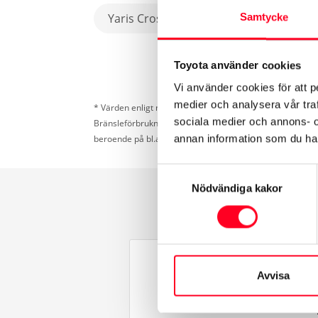
Yaris Cross Hybrid
Samtycke
Toyota använder cookies
Vi använder cookies för att p
medier och analysera vår traf
* Värden enligt nya testcykeln WLTP som gäller för förbr
sociala medier och annons- 
Bränsleförbrukning och koldioxid (CO
) kan bli högre el
2
annan information som du har 
beroende på bl.a. temperatur, last- och dragvikt.
Samtyckesval
Nödvändiga kakor
Avvisa