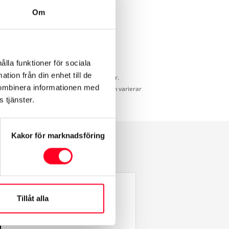
Om
ålla funktioner för sociala
tion från din enhet till de
d för jämförelse mellan olika bilmodeller.
kombinera informationen med
idd som uppnås under verkliga förhållanden varierar
 tjänster.
Kakor för marknadsföring
Tillåt alla
g