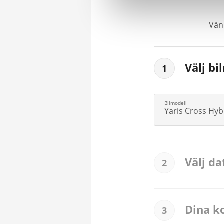
Vänl
Välj bi
1
Yaris Cross Hyb
Välj d
2
Dina k
3