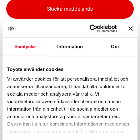
Alternative:
Skicka meddelande
Kontaktinfo
Samtycke
Information
Om
Telefon:
Toyota använder cookies
E-post:
Använd formuläret till höger
Vi använder cookies för att personalisera innehållet och
Box 67, 37421 Karlshamn
annonserna till användarna, tillhandahålla funktioner för
sociala medier och analysera vår trafik. Vi
vidarebefordrar även sådana identifierare och annan
information från din enhet till de sociala medier och
annons- och analysföretag som vi samarbetar med.
Dessa kan i sin tur kombinera informationen med annan
information som du har tillhandahållit eller som de har
Öppettider
samlat in när du har använt deras tjänster.