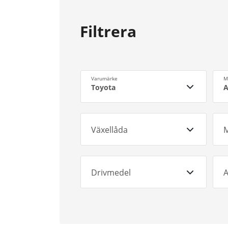
Filtrera
Varumärke
M
Toyota
A
Växellåda
M
Drivmedel
A