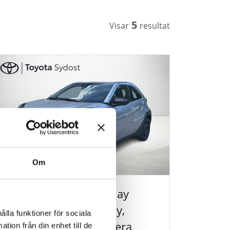
5
Visar
resultat
Om
Toyota Aygo X
1.0 Play
Manuell, Apple Carplay,
ålla funktioner för sociala
Sätesvärme, Backkamera
tion från din enhet till de