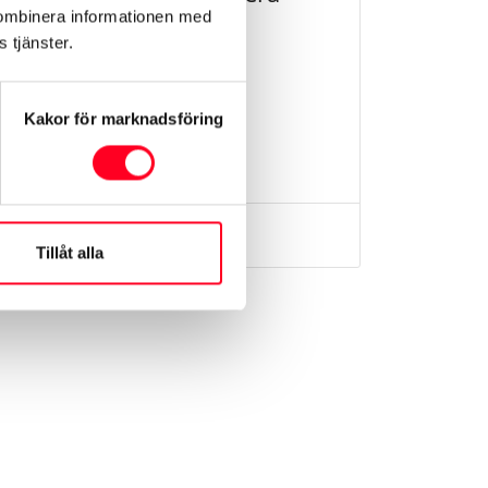
kombinera informationen med
Årsmodell
2023
 tjänster.
Mil
2761 mil
Växellåda
Manuell
Kakor för marknadsföring
154 800 kr
Toyota Karlshamn
Tillåt alla