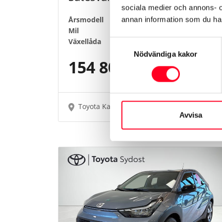
sociala medier och annons- 
Årsmodell
2023
annan information som du har 
Mil
3851 mil
Växellåda
Manuell
Samtyckesval
Nödvändiga kakor
154 800 kr
Toyota Karlshamn
Avvisa