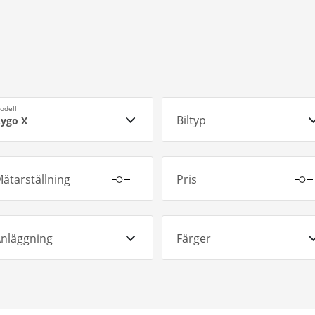
odell
Biltyp
ygo X
ätarställning
Pris
nläggning
Färger