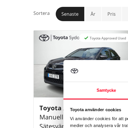
Sortera
Senaste
År
Pris
Toyota Approved Used
Samtycke
Toyota Aygo X
1.0 Play
Toyota använder cookies
Manuell, Apple Carplay,
Vi använder cookies för att p
Sätesvärme, Backkamera
medier och analysera vår traf