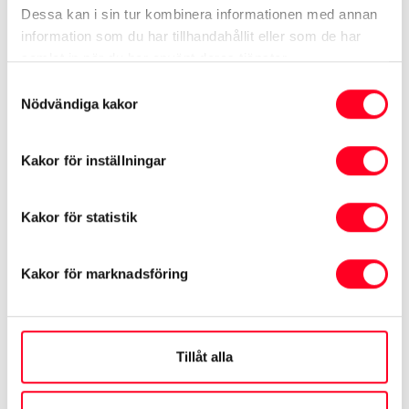
Dessa kan i sin tur kombinera informationen med annan
information som du har tillhandahållit eller som de har
samlat in när du har använt deras tjänster.
Samtyckesval
Nödvändiga kakor
Kakor för inställningar
Toyota Corolla Hybrid
5D Active
Kakor för statistik
Årsmodell
2023
Mil
4510 mil
Kakor för marknadsföring
Växellåda
Automat
274 900 kr
Tillåt alla
Toyota Kalmar