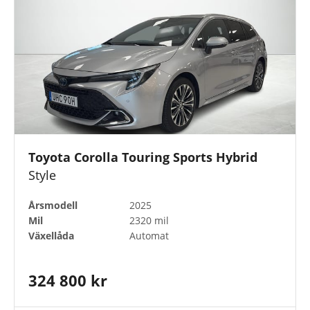
Motortyp
Drivmedel
Anläggning
Toyota Corolla Touring Sports Hybrid
Style
Årsmodell
2025
Färger
Mil
2320 mil
Växellåda
Automat
Toyota Approved Used
324 800 kr