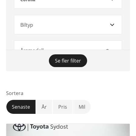
Biltyp
Årsmodell
Se fler filter
Växellåda
Sortera
Mätarställning
Senaste
År
Pris
Mil
Pris