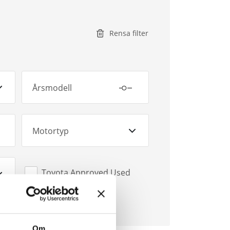
Rensa filter
Årsmodell
Motortyp
Toyota Approved Used
Om