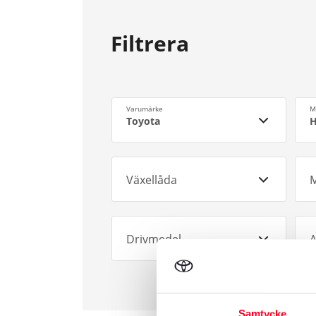
Filtrera
Varumärke
M
Toyota
H
Växellåda
M
Drivmedel
A
Samtycke