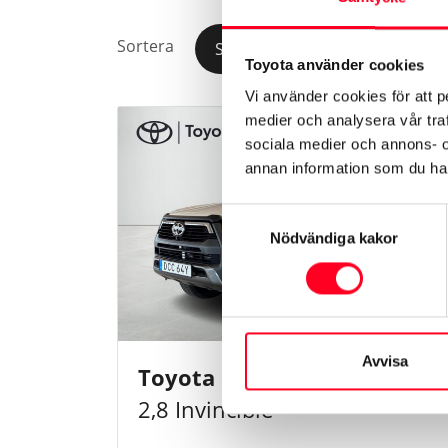
Sortera
Senaste
År
Pris
Toyota använder cookies
Vi använder cookies för att p
medier och analysera vår traf
sociala medier och annons- 
annan information som du har 
Samtyckesval
Nödvändiga kakor
Avvisa
Toyota Hilux Dubbelhytt
–
2,8 Invincible