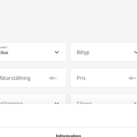
odell
Biltyp
ilux
ätarställning
Pris
nläggning
Färger
Information