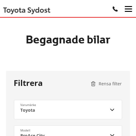
Begagnade bilar
Filtrera
Rensa filter
Varumärke
Toyota
Modell
ProAce City