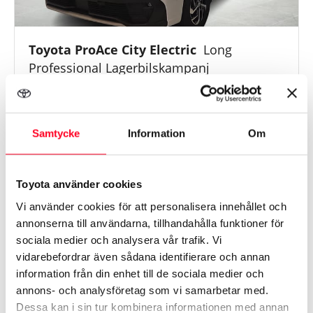
Toyota ProAce City Electric
Long
Professional Lagerbilskampanj
Årsmodell
2025
Mil
2 mil
Växellåda
Automat
Samtycke
Information
Om
374 800 kr
Toyota använder cookies
Vi använder cookies för att personalisera innehållet och
Toyota Kalmar
annonserna till användarna, tillhandahålla funktioner för
sociala medier och analysera vår trafik. Vi
vidarebefordrar även sådana identifierare och annan
information från din enhet till de sociala medier och
annons- och analysföretag som vi samarbetar med.
Dessa kan i sin tur kombinera informationen med annan