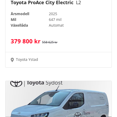
Toyota ProAce City Electric
L2
Årsmodell
2025
Mil
647 mil
Växellåda
Automat
379 800 kr
558 625 kr
Toyota Ystad