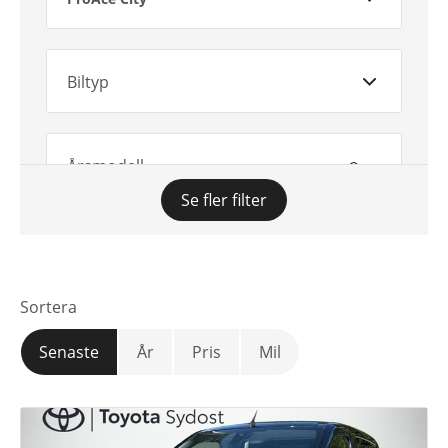
Biltyp
Årsmodell
Se fler filter
Växellåda
Sortera
Mätarställning
Senaste
År
Pris
Mil
Pris