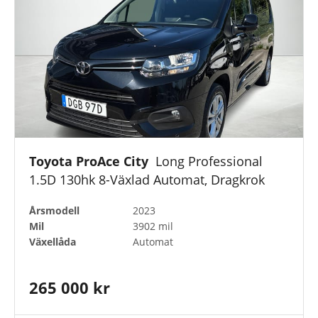
Motortyp
Drivmedel
Anläggning
Toyota ProAce City
Long Professional
1.5D 130hk 8-Växlad Automat, Dragkrok
Årsmodell
2023
Färger
Mil
3902 mil
Växellåda
Automat
Toyota Approved Used
265 000 kr