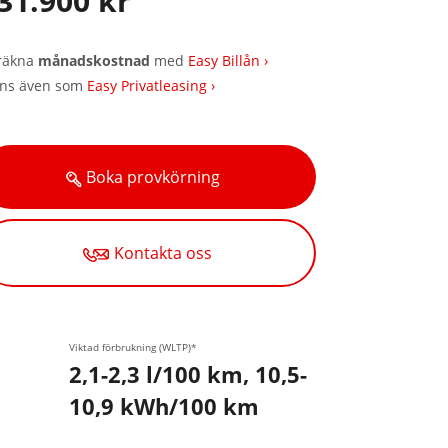
31.900 kr
räkna
månadskostnad
med
Easy Billån ›
nns även som
Easy Privatleasing ›
Boka provkörning
Kontakta oss
Viktad förbrukning (WLTP)*
2,1-2,3 l/100 km, 10,5-
10,9 kWh/100 km