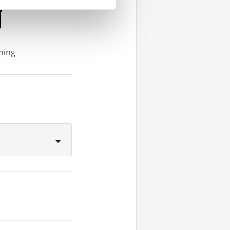
g
rning