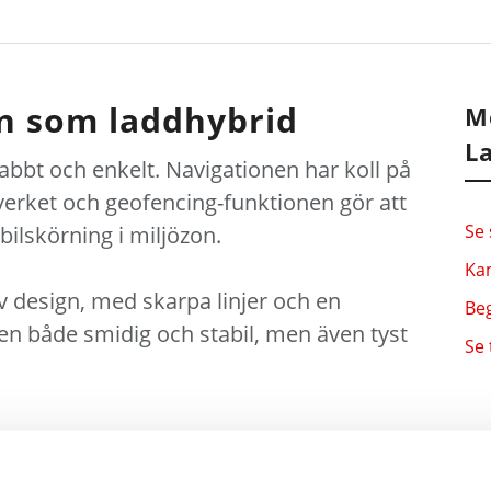
n som laddhybrid
M
L
bbt och enkelt. Navigationen har koll på
erket och geofencing-funktionen gör att
Se 
lbilskörning i miljözon.
Ka
v design, med skarpa linjer och en
Be
den både smidig och stabil, men även tyst
Se 