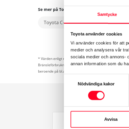
Se mer på Toyota.se
Samtycke
Toyota C-HR Laddhybrid
Toyota använder cookies
Vi använder cookies för att p
medier och analysera vår traf
sociala medier och annons- 
* Värden enligt nya testcykeln WLTP som gäller för förbr
annan information som du har 
Bränsleförbrukning och koldioxid (CO
) kan bli högre el
2
beroende på bl.a. temperatur, last- och dragvikt.
Samtyckesval
Nödvändiga kakor
Avvisa