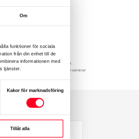
Om
ålla funktioner för sociala
tion från din enhet till de
kombinera informationen med
d för jämförelse mellan olika bilmodeller.
 tjänster.
idd som uppnås under verkliga förhållanden varierar
Kakor för marknadsföring
Tillåt alla