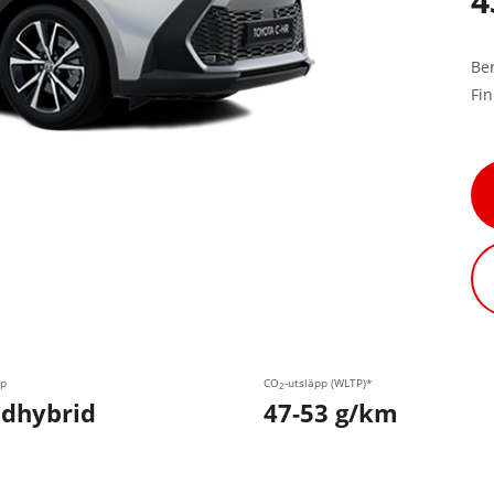
4
Be
Fi
p
CO
-utsläpp (WLTP)*
2
dhybrid
47-53 g/km