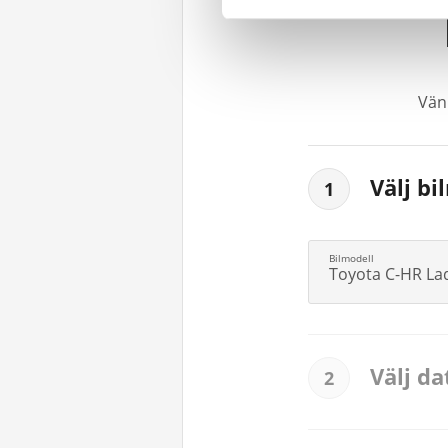
Vänl
Välj bi
1
Toyota C-HR La
Välj d
2