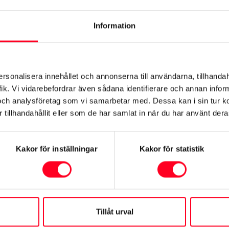
Information
ersonalisera innehållet och annonserna till användarna, tillhandah
ik. Vi vidarebefordrar även sådana identifierare och annan informa
och analysföretag som vi samarbetar med. Dessa kan i sin tur 
ukning och koldioxid (CO
) vid blandad körning. Denna deklaration är främst avsed
2
tillhandahållit eller som de har samlat in när du har använt deras
ler lägre beroende på bl.a. utrustning, körsätt och körförhållanden. Faktisk räckv
Kakor för inställningar
Kakor för statistik
Tillåt urval