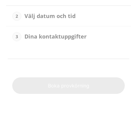
Välj datum och tid
2
Dina kontaktuppgifter
3
Alternat
Boka provkörning