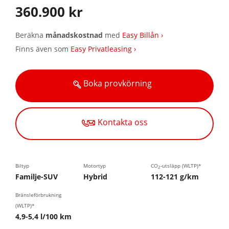
360.900 kr
Beräkna
månadskostnad
med
Easy Billån ›
Finns även som
Easy Privatleasing ›
Boka provkörning
Kontakta oss
Biltyp
Motortyp
CO
-utsläpp (WLTP)*
2
Familje-SUV
Hybrid
112-121 g/km
Bränsleförbrukning
(WLTP)*
4,9-5,4 l/100 km