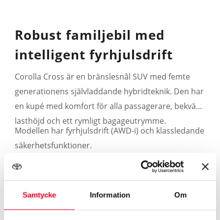
Robust familjebil med
intelligent fyrhjulsdrift
Corolla Cross är en bränslesnål SUV med femte
generationens självladdande hybridteknik. Den har
en kupé med komfort för alla passagerare, bekväm
lasthöjd och ett rymligt bagageutrymme.
Modellen har fyrhjulsdrift (AWD-i) och klassledande
säkerhetsfunktioner.
Mer om Corolla Cross
Samtycke
Information
Om