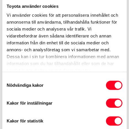
Se specifikationer ›
Toyota använder cookies
Kampanj på Corolla Cross ›
Vi använder cookies för att personalisera innehållet och
annonserna till användarna, tillhandahålla funktioner för
Begagnade Corolla Cross ›
sociala medier och analysera vår trafik. Vi
Se tjänstebilar ›
vidarebefordrar även sådana identifierare och annan
information från din enhet till de sociala medier och
annons- och analysföretag som vi samarbetar med.
Dessa kan i sin tur kombinera informationen med annan
Se mer på Toyota.se
information som du har tillhandahållit eller som de har
Corolla Cross
samlat in när du har använt deras tjänster.
Samtyckesval
Nödvändiga kakor
Kakor för inställningar
* Värden enligt nya testcykeln WLTP som gäller för förbrukning och
koldioxid (CO
) vid blandad körning. Denna deklaration är främst avsedd
2
Kakor för statistik
för jämförelse mellan olika bilmodeller. Bränsleförbrukning och koldioxid