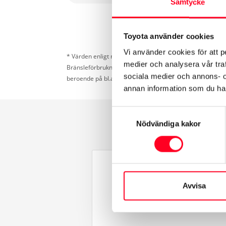
Samtycke
Toyota använder cookies
Vi använder cookies för att p
* Värden enligt nya testcykeln WLTP som gäller för förbr
medier och analysera vår traf
Bränsleförbrukning och koldioxid (CO
) kan bli högre el
2
sociala medier och annons- 
beroende på bl.a. temperatur, last- och dragvikt.
annan information som du har 
Samtyckesval
Nödvändiga kakor
Avvisa