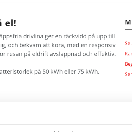
 el!
M
äppsfria drivlina ger en räckvidd på upp till
Se 
ig, och bekväm att köra, med en responsiv
ör resan på eldrift avslappnad och effektiv.
Kam
Beg
batteristorlek på 50 kWh eller 75 kWh.
Se 