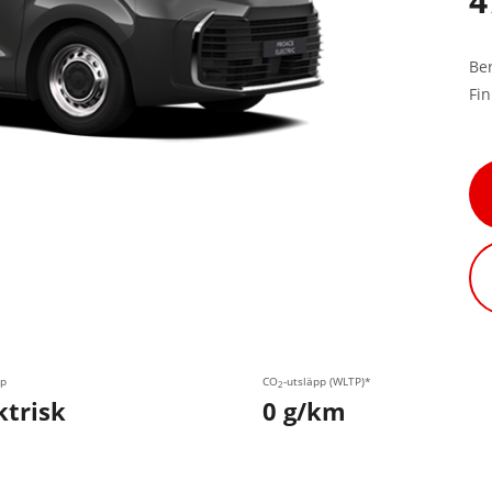
4
Be
Fi
p
CO
-utsläpp (WLTP)*
2
ktrisk
0 g/km