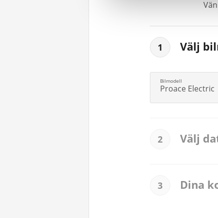
Vänl
Välj bi
1
Proace Electric
Välj d
2
Dina k
3