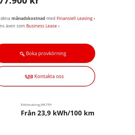
77.900 kr
räkna
månadskostnad
med
Finansiell Leasing ›
nns även som
Business Lease ›
Boka provkörning
Kontakta oss
Elförbrukning (WLTP)*
Från 23,9 kWh/100 km