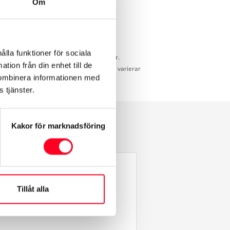
Om
ålla funktioner för sociala
d för jämförelse mellan olika bilmodeller.
tion från din enhet till de
dd som uppnås under verkliga förhållanden varierar
kombinera informationen med
 tjänster.
Kakor för marknadsföring
g
Tillåt alla