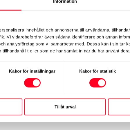
Information
ersonalisera innehållet och annonserna till användarna, tillhandah
ukning och koldioxid (CO
) vid blandad körning. Denna deklaration är främst avsed
2
ik. Vi vidarebefordrar även sådana identifierare och annan informa
ler lägre beroende på bl a utrustning, körsätt och körförhållanden. Faktisk räckvi
och analysföretag som vi samarbetar med. Dessa kan i sin tur 
tillhandahållit eller som de har samlat in när du har använt deras
Kakor för inställningar
Kakor för statistik
Boka provkörnin
Tillåt urval