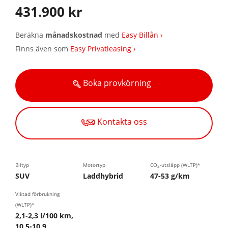
431.900 kr
Beräkna
månadskostnad
med
Easy Billån ›
Finns även som
Easy Privatleasing ›
Boka provkörning
Kontakta oss
Biltyp
Motortyp
CO
-utsläpp (WLTP)*
2
SUV
Laddhybrid
47-53 g/km
Viktad förbrukning
(WLTP)*
2,1-2,3 l/100 km,
10,5-10,9