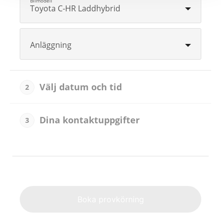
Toyota C-HR Laddhybrid
Anläggning
Välj datum och tid
2
Dina kontaktuppgifter
3
Alternat
Boka provkörning