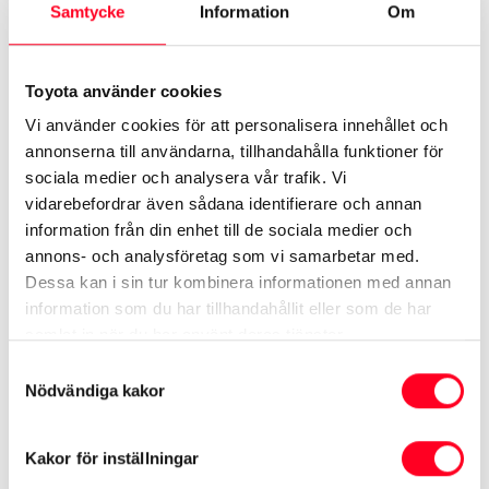
Samtycke
Information
Om
Mer om Toyota C-HR Laddhybrid
Toyota använder cookies
Vi använder cookies för att personalisera innehållet och
Se specifikationer ›
annonserna till användarna, tillhandahålla funktioner för
sociala medier och analysera vår trafik. Vi
Kampanj på Toyota C-HR ›
vidarebefordrar även sådana identifierare och annan
Begagnade Toyota C-HR ›
information från din enhet till de sociala medier och
annons- och analysföretag som vi samarbetar med.
Se tjänstebilar ›
Dessa kan i sin tur kombinera informationen med annan
information som du har tillhandahållit eller som de har
samlat in när du har använt deras tjänster.
Se mer på Toyota.se
Samtyckesval
Nödvändiga kakor
Toyota C-HR Laddhybrid
Kakor för inställningar