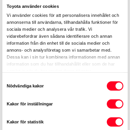
Se specifikationer ›
Toyota använder cookies
Kampanj på Proace City Electric ›
Vi använder cookies för att personalisera innehållet och
annonserna till användarna, tillhandahålla funktioner för
Begagnade Proace City Electric ›
sociala medier och analysera vår trafik. Vi
Se transportbilar ›
vidarebefordrar även sådana identifierare och annan
information från din enhet till de sociala medier och
annons- och analysföretag som vi samarbetar med.
Dessa kan i sin tur kombinera informationen med annan
Se mer på Toyota.se
information som du har tillhandahållit eller som de har
Bygg din Proace City Electric
samlat in när du har använt deras tjänster.
Samtyckesval
Nödvändiga kakor
Kakor för inställningar
* Värden enligt nya testcykeln WLTP som gäller för förbrukning och
koldioxid (CO
) vid blandad körning. Denna deklaration är främst avsedd
2
Kakor för statistik
för jämförelse mellan olika bilmodeller. Bränsleförbrukning och koldioxid