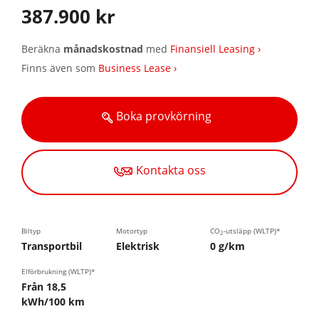
387.900 kr
Beräkna
månadskostnad
med
Finansiell Leasing ›
Finns även som
Business Lease ›
Boka provkörning
Kontakta oss
Biltyp
Motortyp
CO
-utsläpp (WLTP)*
2
Transportbil
Elektrisk
0 g/km
Elförbrukning (WLTP)*
Från 18,5
kWh/100 km