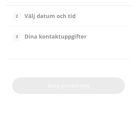
Välj datum och tid
2
Dina kontaktuppgifter
3
Alternat
Boka provkörning