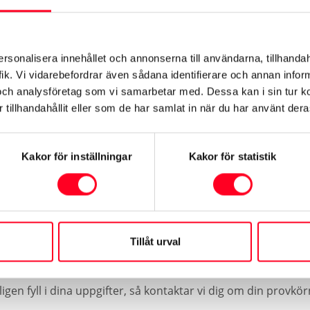
ukning och koldioxid (CO
) vid blandad körning. Denna deklaration är främst avsed
2
ersonalisera innehållet och annonserna till användarna, tillhandah
ler lägre beroende på bl.a. utrustning, körsätt och körförhållanden. Faktisk räckv
ik. Vi vidarebefordrar även sådana identifierare och annan informa
och analysföretag som vi samarbetar med. Dessa kan i sin tur 
tillhandahållit eller som de har samlat in när du har använt deras
Kakor för inställningar
Kakor för statistik
Boka provkörnin
Tillåt urval
igen fyll i dina uppgifter, så kontaktar vi dig om din provkö