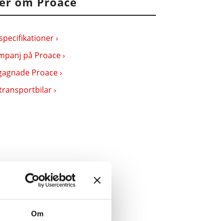
er om Proace
specifikationer ›
mpanj på Proace ›
gagnade Proace ›
transportbilar ›
Om