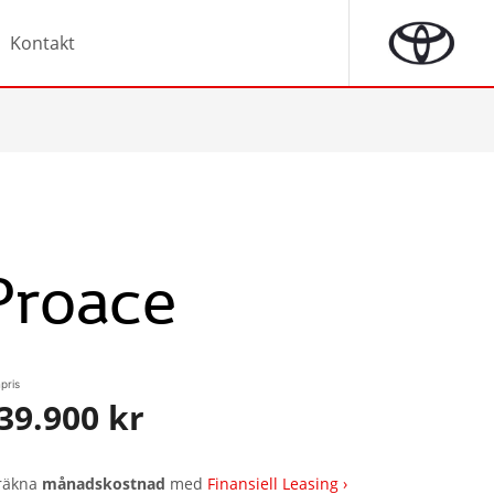
Kontakt
Proace
pris
39.900 kr
räkna
månadskostnad
med
Finansiell Leasing ›