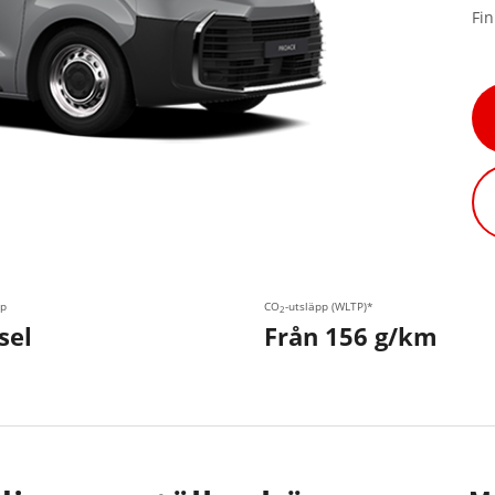
Fi
p
CO
-utsläpp (WLTP)*
2
sel
Från 156 g/km