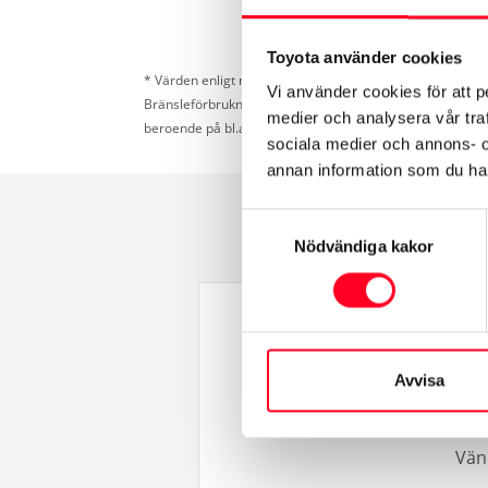
Toyota använder cookies
* Värden enligt nya testcykeln WLTP som gäller för förbr
Vi använder cookies för att p
Bränsleförbrukning och koldioxid (CO
) kan bli högre el
2
medier och analysera vår traf
beroende på bl.a. temperatur, last- och dragvikt.
sociala medier och annons- 
annan information som du har 
Samtyckesval
Nödvändiga kakor
Avvisa
Vänl