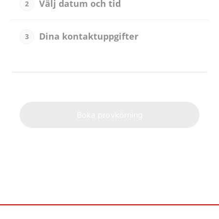
Välj datum och tid
2
Dina kontaktuppgifter
3
Alternat
Boka provkörning