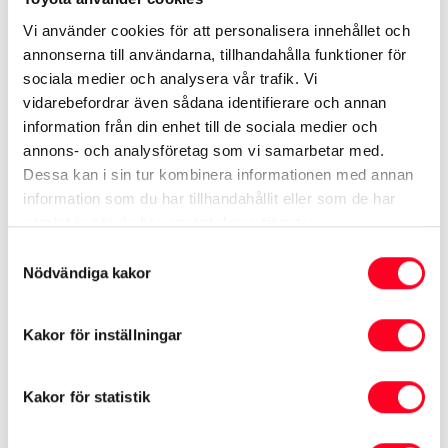
Se specifikationer ›
Vi använder cookies för att personalisera innehållet och
Se kampanj på Aygo X Hybrid ›
annonserna till användarna, tillhandahålla funktioner för
Begagnade Aygo X ›
sociala medier och analysera vår trafik. Vi
vidarebefordrar även sådana identifierare och annan
information från din enhet till de sociala medier och
annons- och analysföretag som vi samarbetar med.
Se mer på Toyota.se
Dessa kan i sin tur kombinera informationen med annan
information som du har tillhandahållit eller som de har
Aygo X Hybrid
samlat in när du har använt deras tjänster.
Samtyckesval
Nödvändiga kakor
Kakor för inställningar
* Värden enligt nya testcykeln WLTP som gäller för förbrukning och
koldioxid (CO
) vid blandad körning. Denna deklaration är främst avsedd
2
för jämförelse mellan olika bilmodeller. Bränsleförbrukning och koldioxid
Kakor för statistik
(CO
) kan bli högre eller lägre beroende på bl.a. utrustning, körsätt och
2
körförhållanden. Faktisk räckvidd som uppnås under verkliga förhållanden