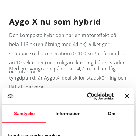
Aygo X nu som hybrid
Den kompakta hybriden har en motoreffekt på
hela 116 hk (en ökning med 44 hk), vilket ger
snabbare och acceleration (0–100 km/h på mindre
än 10 sekunder) och roligare körning både i staden
Med en svängradie på enbart 4,7 m, och en låg
och utanför.
tyngdpunkt, är Aygo X idealisk för stadskörning och
lätt att parkera.
Samtycke
Information
Om
Mer om Aygo X Hybrid
Toyota använder cookies