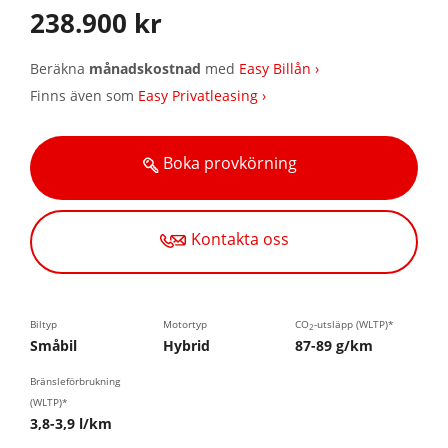
238.900 kr
Beräkna
månadskostnad
med
Easy Billån ›
Finns även som
Easy Privatleasing ›
Boka provkörning
Kontakta oss
Biltyp
Motortyp
CO
-utsläpp (WLTP)*
2
Småbil
Hybrid
87-89 g/km
Bränsleförbrukning
(WLTP)*
3,8-3,9 l/km